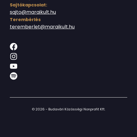
Sajtókapcsolat:
sajto@maraikult.hu
Terembérlés
teremberlet@maraikult.hu
© 2026 - Budavári Közösségi Nonprofit Kft.