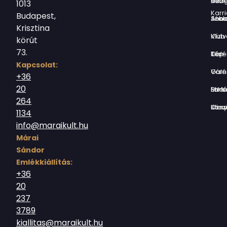
Virág Benedek Ház
1013
Karri
Budapest,
Jókai Anna S
Krisztina
Vízivárosi Klub
körút
73.
Tér-Kép Ga
Kapcsolat:
Várnegyed G
+36
20
Borsos Mik
264
Országház utc
1134
info@maraikult.hu
Márai
Sándor
Emlékkiállítás:
+36
20
237
3789
kiallitas@maraikult.hu