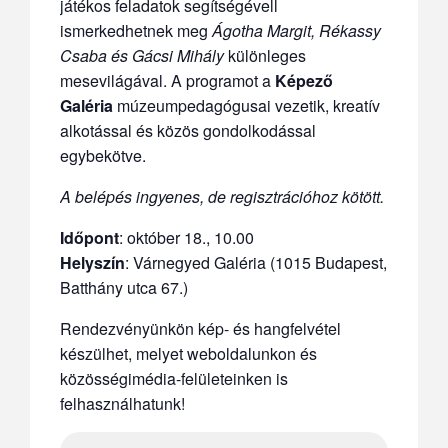
játékos feladatok segítségévell
ismerkedhetnek meg
Ágotha Margit, Rékassy
Csaba és Gácsi Mihály
különleges
mesevilágával. A programot a
Képező
Galéria
múzeumpedagógusai vezetik, kreatív
alkotással és közös gondolkodással
egybekötve.
A belépés ingyenes, de regisztrációhoz kötött.
Időpont
:
október 18., 10.00
Helyszín
: Várnegyed Galéria (1015 Budapest,
Batthány utca 67.)
Rendezvényünkön kép- és hangfelvétel
készülhet, melyet weboldalunkon és
közösségimédia-felületeinken is
felhasználhatunk!