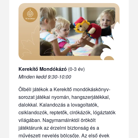
Kerekítő Mondókázó
(0-3 év)
Minden kedd 9:30-10:00
Ölbéli játékok a Kerekítő mondókáskönyv-
sorozat játékai nyomán, hangszerjátékkal,
dalokkal. Kalandozás a lovagoltatók,
csiklandozók, reptetők, cirókázók, lógáztatók
világában. Nagymamáinktól örökölt
játéktárunk az érzelmi biztonság és a
művészeti nevelés bölcsője. Az első évek