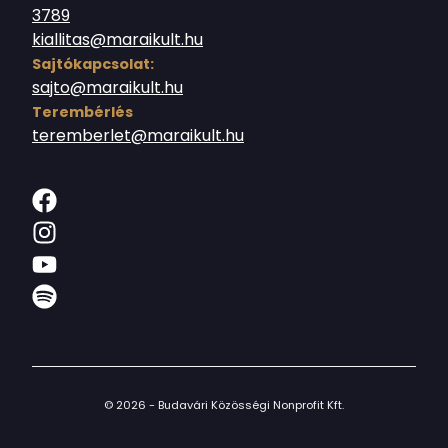
3789
kiallitas@maraikult.hu
Sajtókapcsolat:
sajto@maraikult.hu
Terembérlés
teremberlet@maraikult.hu
© 2026 - Budavári Közösségi Nonprofit Kft.