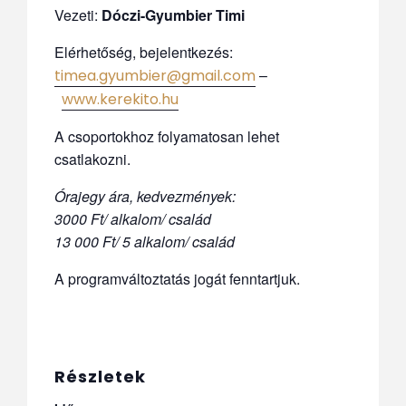
Vezeti:
Dóczi-Gyumbier Timi
Elérhetőség, bejelentkezés:
–
timea.gyumbier@gmail.com
www.kerekito.hu
A csoportokhoz folyamatosan lehet
csatlakozni.
Órajegy ára, kedvezmények:
3000 Ft/ alkalom/ család
13 000 Ft/ 5 alkalom/ család
A programváltoztatás jogát fenntartjuk.
Részletek