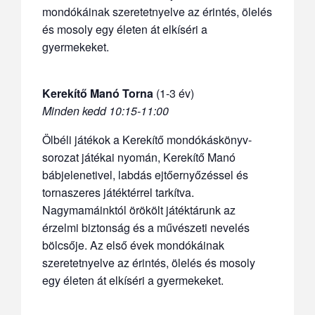
mondókáinak szeretetnyelve az érintés, ölelés
és mosoly egy életen át elkíséri a
gyermekeket.
Kerekítő Manó Torna
(1-3 év)
Minden kedd 10:15-11:00
Ölbéli játékok a Kerekítő mondókáskönyv-
sorozat játékai nyomán, Kerekítő Manó
bábjelenetivel, labdás ejtőernyőzéssel és
tornaszeres játéktérrel tarkítva.
Nagymamáinktól örökölt játéktárunk az
érzelmi biztonság és a művészeti nevelés
bölcsője. Az első évek mondókáinak
szeretetnyelve az érintés, ölelés és mosoly
egy életen át elkíséri a gyermekeket.