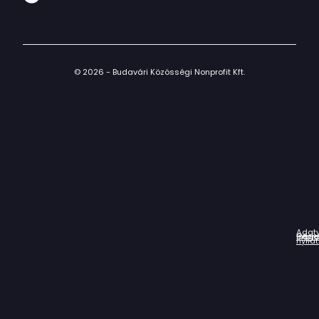
© 2026 - Budavári Közösségi Nonprofit Kft.
Adat
Házir
Impr
Céga
nyila