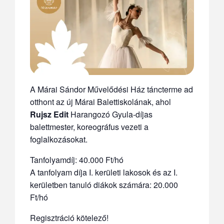
A Márai Sándor Művelődési Ház táncterme ad
otthont az új Márai Balettiskolának, ahol
Rujsz Edit
Harangozó Gyula-díjas
balettmester, koreográfus vezeti a
foglalkozásokat.
Tanfolyamdíj: 40.000 Ft/hó
A
tanfolyam díja I. kerületi lakosok és az I.
kerületben tanuló diákok számára: 20.000
Ft/hó
Regisztráció kötelező!