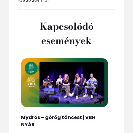
Kapcsolódó
események
Mydros – görög táncest | VBH
NYÁR