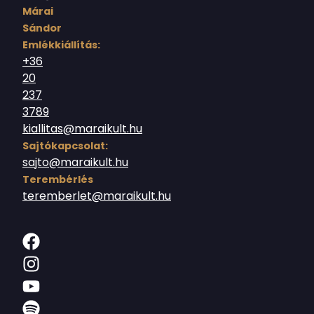
Márai
Sándor
Emlékkiállítás:
+36
20
237
3789
kiallitas@maraikult.hu
Sajtókapcsolat:
sajto@maraikult.hu
Terembérlés
teremberlet@maraikult.hu