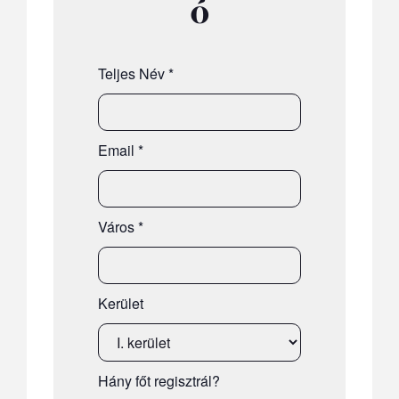
ó
Teljes Név
*
Email
*
Város
*
Kerület
Hány főt regisztrál?