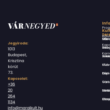
Inf
Prog
Kul
ter
Rólu
Márai Sándor Művelődési Ház
Jegyiroda:
Kapc
Virág Benedek Ház
1013
Karri
Budapest,
Jókai Anna S
Krisztina
Vízivárosi Klub
körút
73.
Tér-Kép Ga
Kapcsolat:
Várnegyed G
+36
20
Borsos Mik
264
Országház utc
1134
info@maraikult.hu