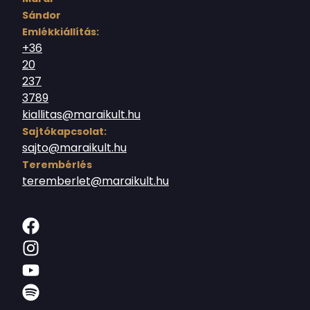
Sándor
Emlékkiállítás:
+36
20
237
3789
kiallitas@maraikult.hu
Sajtókapcsolat:
sajto@maraikult.hu
Terembérlés
teremberlet@maraikult.hu