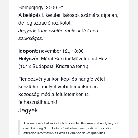
Belépőjegy: 3000 Ft
A belépés I. kerületi lakosok számára díjtalan,
de regisztrációhoz kötött.
Jegyvásárlás esetén regisztrálni nem
szükséges.
Időpont
:
november 12., 18:00
Helyszín
: Márai Sándor Művelődési Ház
(1013 Budapest, Krisztina tér 1.)
Rendezvényünkön kép- és hangfelvétel
készülhet, melyet weboldalunkon és
közösségimédia-felületeinken is
felhasználhatunk!
Jegyek
The numbers below include tickets for this event already in your
cart. Clicking "Get Tickets" will allow you to edit any existing
attendee information as well as change ticket quantities.