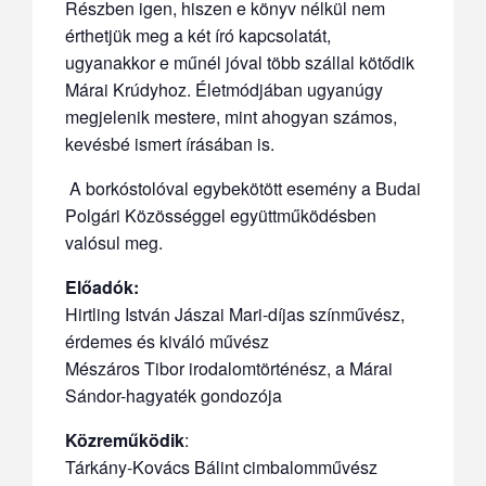
Részben igen, hiszen e könyv nélkül nem
érthetjük meg a két író kapcsolatát,
ugyanakkor e műnél jóval több szállal kötődik
Márai Krúdyhoz. Életmódjában ugyanúgy
megjelenik mestere, mint ahogyan számos,
kevésbé ismert írásában is.
A borkóstolóval egybekötött esemény a Budai
Polgári Közösséggel együttműködésben
valósul meg.
Előadók:
Hirtling István Jászai Mari-díjas színművész,
érdemes és kiváló művész
Mészáros Tibor irodalomtörténész, a Márai
Sándor-hagyaték gondozója
Közreműködik
:
Tárkány-Kovács Bálint cimbalomművész