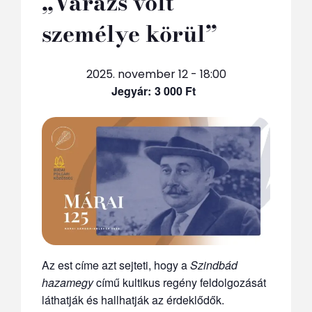
„Varázs volt
személye körül”
2025. november 12 - 18:00
3 000 Ft
Az est címe azt sejteti, hogy a
Szindbád
hazamegy
című kultikus regény feldolgozását
láthatják és hallhatják az érdeklődők.