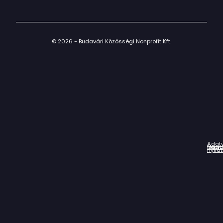
© 2026 - Budavári Közösségi Nonprofit Kft.
Adat
Házir
Impr
Céga
nyila