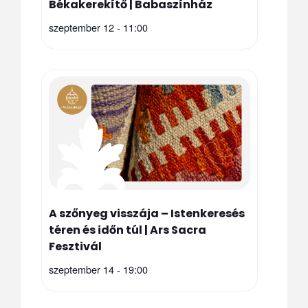
Békakerekítő | Babaszínház
szeptember 12 - 11:00
A szőnyeg visszája – Istenkeresés
téren és időn túl | Ars Sacra
Fesztivál
szeptember 14 - 19:00