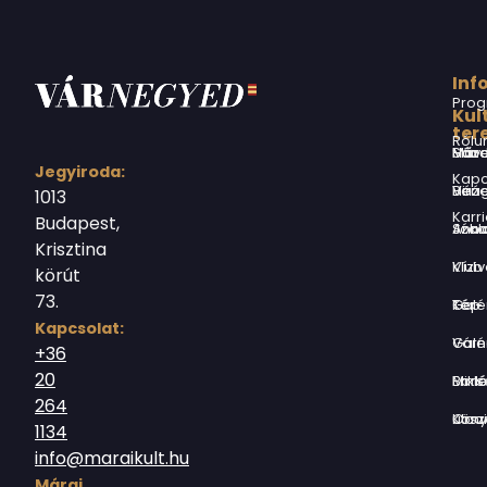
Inf
Prog
Kul
ter
Rólu
Márai Sándor Művelődési Ház
Jegyiroda:
Kapc
Virág Benedek Ház
1013
Karri
Budapest,
Jókai Anna S
Krisztina
Vízivárosi Klub
körút
73.
Tér-Kép Ga
Kapcsolat:
Várnegyed G
+36
20
Borsos Mik
264
Országház utc
1134
info@maraikult.hu
Márai