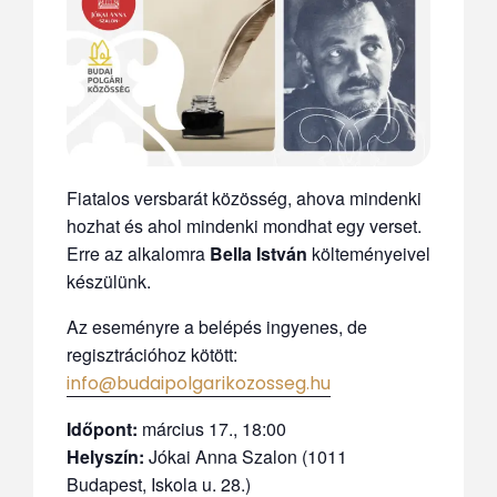
Fiatalos versbarát közösség, ahova mindenki
hozhat és ahol mindenki mondhat egy verset.
Erre az alkalomra
Bella István
költeményeivel
készülünk.
Az eseményre a belépés ingyenes, de
regisztrációhoz kötött:
info@budaipolgarikozosseg.hu
Időpont:
március 17., 18:00
Helyszín:
Jókai Anna Szalon (1011
Budapest, Iskola u. 28.)