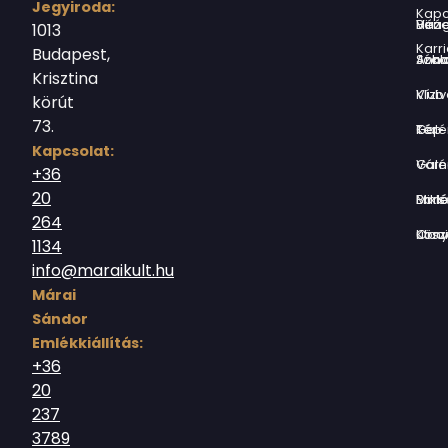
Jegyiroda:
Kapc
Virág Benedek Ház
1013
Karri
Budapest,
Jókai Anna S
Krisztina
Vízivárosi Klub
körút
73.
Tér-Kép Ga
Kapcsolat:
Várnegyed G
+36
20
Borsos Mik
264
Országház utc
1134
info@maraikult.hu
Márai
Sándor
Emlékkiállítás:
+36
20
237
3789