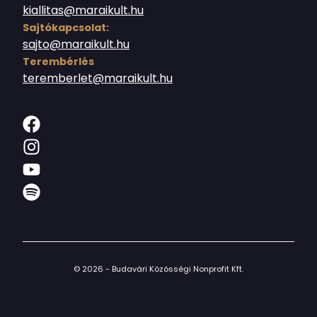
kiallitas@maraikult.hu
Sajtókapcsolat:
sajto@maraikult.hu
Terembérlés
teremberlet@maraikult.hu
© 2026 - Budavári Közösségi Nonprofit Kft.