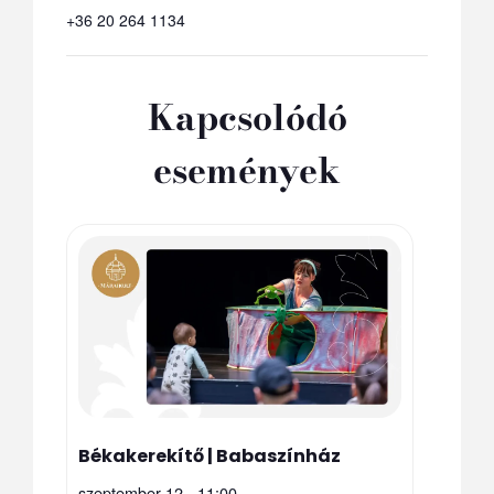
+36 20 264 1134
Kapcsolódó
események
Békakerekítő | Babaszínház
szeptember 12 - 11:00