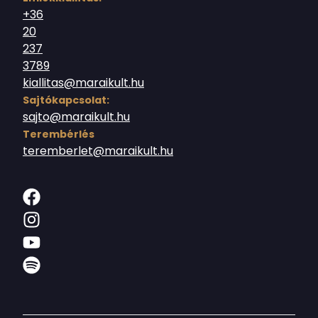
+36
20
237
3789
kiallitas@maraikult.hu
Sajtókapcsolat:
sajto@maraikult.hu
Terembérlés
teremberlet@maraikult.hu