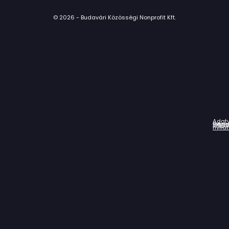
© 2026 - Budavári Közösségi Nonprofit Kft.
Adat
Házir
Impr
Céga
nyila