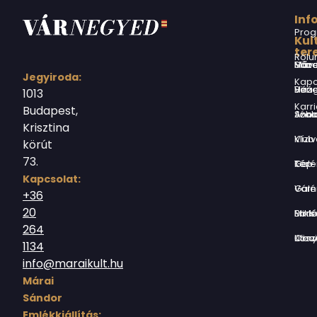
Inf
Prog
Kul
ter
Rólu
Márai Sándor Művelődési Ház
Jegyiroda:
Kapc
Virág Benedek Ház
1013
Karri
Budapest,
Jókai Anna S
Krisztina
Vízivárosi Klub
körút
73.
Tér-Kép Ga
Kapcsolat:
Várnegyed G
+36
20
Borsos Mik
264
Országház utc
1134
info@maraikult.hu
Márai
Sándor
Emlékkiállítás: