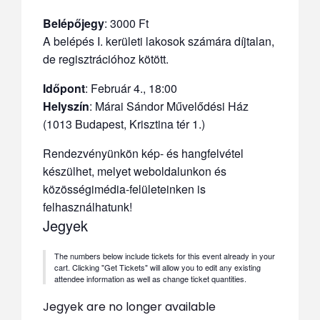
Belépőjegy
: 3000 Ft
A belépés I. kerületi lakosok számára díjtalan,
de regisztrációhoz kötött.
Időpont
:
Február 4., 18:00
Helyszín
: Márai Sándor Művelődési Ház
(1013 Budapest, Krisztina tér 1.)
Rendezvényünkön kép- és hangfelvétel
készülhet, melyet weboldalunkon és
közösségimédia-felületeinken is
felhasználhatunk!
Jegyek
The numbers below include tickets for this event already in your
cart. Clicking "Get Tickets" will allow you to edit any existing
attendee information as well as change ticket quantities.
Jegyek are no longer available