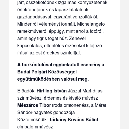
járt, összekötődnek izgalmas környezetének,
értékrendjének és tapasztalatainak
gazdagodásával. egyaránt vonzották őt.
Mindenről véleményt formált, Michelangelo
remekműveiről éppúgy, mint arról a fotóról,
amin egy tigris fogat húz. Zenével
kapcsolatos, ellentétes érzéseket kifejező
írásai az est érdekes színfoltjai.
A borkóstolóval egybekötött esemény a
Budai Polgári Közösséggel
együttműködésben valósul meg.
Előadók:
Hirtling István
Jászai Mari-díjas
színművész, érdemes és kiváló művész
Mészáros Tibor
irodalomtörténész, a Márai
Sándor-hagyaték gondozója
Közreműködik:
Tárkány-Kovács Bálint
cimbalomművész