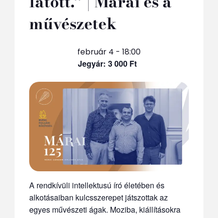
látott.” | Márai és a
művészetek
február 4 - 18:00
3 000 Ft
A rendkívüli intellektusú író életében és
alkotásaiban kulcsszerepet játszottak az
egyes művészeti ágak. Moziba, kiállításokra