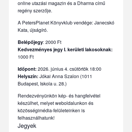
online utazási magazin és a Dharma című
regény szerzője.
A PetersPlanet Könyvklub vendége: Janecskó
Kata, újságíró.
Belépőjegy
: 2000 Ft
Kedvezményes jegy I. kerületi lakosoknak:
1000 Ft
Időpont:
2026. június 4. csütörtök 18:00
Helyszín:
Jókai Anna Szalon (1011
Budapest, Iskola u. 28.)
Rendezvényünkön kép- és hangfelvétel
készülhet, melyet weboldalunkon és
közösségimédia-felületeinken is
felhasználhatunk!
Jegyek