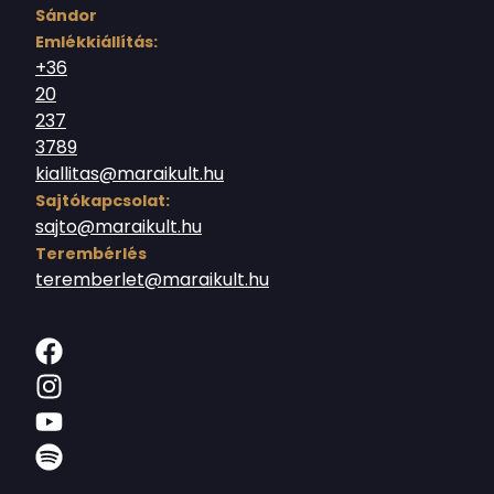
Sándor
Emlékkiállítás:
+36
20
237
3789
kiallitas@maraikult.hu
Sajtókapcsolat:
sajto@maraikult.hu
Terembérlés
teremberlet@maraikult.hu