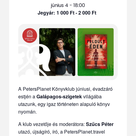
június 4 - 18:00
1 000 Ft - 2 000 Ft
A PetersPlanet Könyvklub júniusi, évadzáró
estjén a
Galápagos-szigetek
világába
utazunk, egy igaz történeten alapuló könyv
nyomán.
A klub vezetője és moderátora:
Szűcs Péter
utazó, újságíró, író, a PetersPlanet.travel