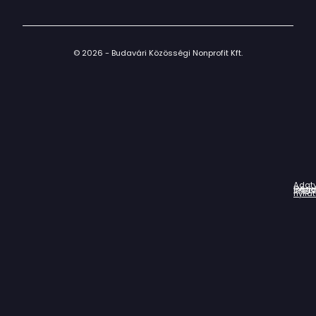
© 2026 - Budavári Közösségi Nonprofit Kft.
Adat
Házir
Impr
Céga
nyila