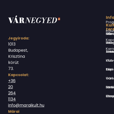
Inf
Prog
Kul
ter
Rólu
Márai Sándor Művelődési Ház
Jegyiroda:
Kapc
Virág Benedek Ház
1013
Karri
Budapest,
Jókai Anna S
Krisztina
Vízivárosi Klub
körút
73.
Tér-Kép Ga
Kapcsolat:
Várnegyed G
+36
20
Borsos Mik
264
Országház utc
1134
info@maraikult.hu
Márai