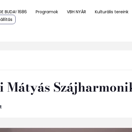
DE BUDA! 1686
Programok
VBH NYÁR
Kulturális tereink
állítás
ki Mátyás Szájharmoni
t