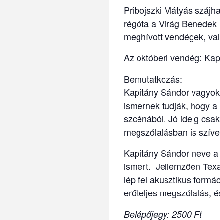
Pribojszki Mátyás szájh
régóta a Virág Benedek 
meghívott vendégek, val
Az októberi vendég: Kap
Bemutatkozás:
Kapitány Sándor vagyok 
ismernek tudják, hogy a
szcénából. Jó ideig csa
megszólalásban is szíve
Kapitány Sándor neve a 
ismert. Jellemzően Texas
lép fel akusztikus formác
erőteljes megszólalás, é
Belépőjegy: 2500 Ft