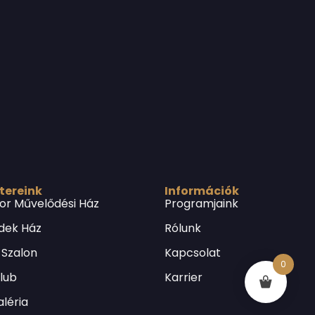
 tereink
Információk
or Művelődési Ház
Programjaink
dek Ház
Rólunk
 Szalon
Kapcsolat
0
Klub
Karrier
léria