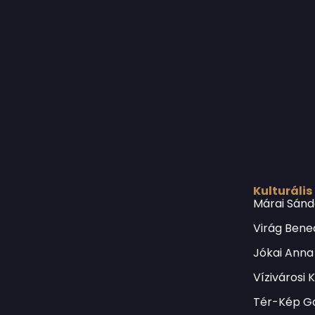
Kulturális
Márai Sánd
Virág Bene
Jókai Anna
Vízivárosi 
Tér-Kép Ga