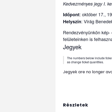
Kedvezményes jegy I. ker
:
október 17., 1
Időpont
: Virág Benede
Helyszín
Rendezvényünkön kép- é
felületeinken is felhaszn
Jegyek
The numbers below include tickets 
as change ticket quantities.
Jegyek are no longer ava
Részletek