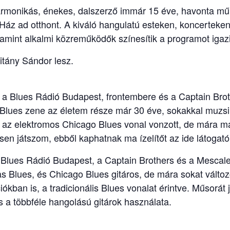
armonikás, énekes, dalszerző immár 15 éve, havonta mű
Ház ad otthont. A kiváló hangulatú esteken, koncertek
amint alkalmi közreműködők színesítik a programot igaz
itány Sándor lesz.
a Blues Rádió Budapest, frontembere és a Captain Broth
 Blues zene az életem része már 30 éve, sokakkal muzsi
k az elektromos Chicago Blues vonal vonzott, de mára m
sen játszom, ebből kaphatnak ma ízelítőt az ide látoga
Blues Rádió Budapest, a Captain Brothers és a Mescale
 Blues, és Chicago Blues gitáros, de mára sokat változo
iókban is, a tradicionális Blues vonalat érintve. Műsorát 
s a többféle hangolású gitárok használata.