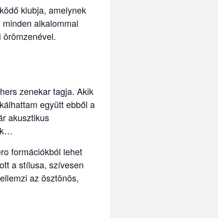
ködő klubja, amelynek
en minden alkalommal
i örömzenével.
ers zenekar tagja. Akik
kálhattam együtt ebből a
ár akusztikus
tók…
ro formációkból lehet
tt a stílusa, szívesen
jellemzi az ösztönös,