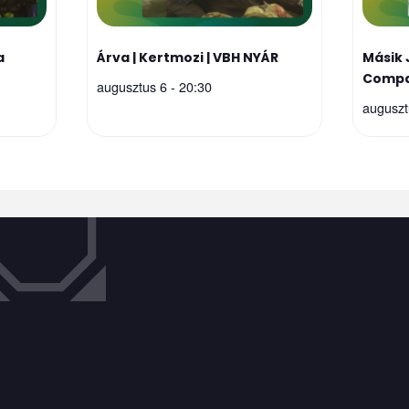
a
Árva | Kertmozi | VBH NYÁR
Másik 
Compa
augusztus 6 - 20:30
auguszt