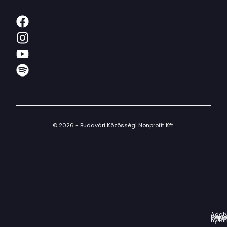
© 2026 - Budavári Közösségi Nonprofit Kft.
Adat
Házir
Impr
Céga
nyila