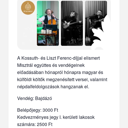
A Kossuth- és Liszt Ferenc-díjjal elismert
Misztrál együttes és vendégeinek
előadásában hónapról hónapra magyar és
külföldi költők megzenésített versei, valamint
népdalfeldolgozások hangzanak el.
Vendég: Bajdázó
Belépőjegy: 3000 Ft
Kedvezményes jegy I. kerületi lakosok
számára: 2500 Ft