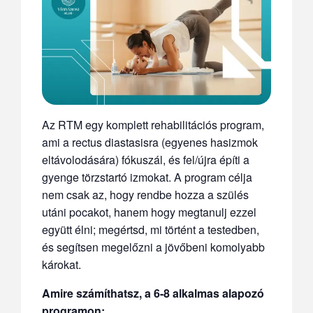
Az RTM egy komplett rehabilitációs program,
ami a rectus diastasisra (egyenes hasizmok
eltávolodására) fókuszál, és fel/újra építi a
gyenge törzstartó izmokat. A program célja
nem csak az, hogy rendbe hozza a szülés
utáni pocakot, hanem hogy megtanulj ezzel
együtt élni; megértsd, mi történt a testedben,
és segítsen megelőzni a jövőbeni komolyabb
károkat.
Amire számíthatsz, a 6-8 alkalmas alapozó
programon: