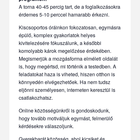
A torna 40-45 percig tart, de a foglalkozásokra
érdemes 5-10 perccel hamarabb érkezni.
Kiscsoportos óráinkon fokozatosan, egymásra
épülő, komplex gyakorlatok helyes
kivitelezésére fókuszálunk, a későbbi
komolyabb károk megelőzése érdekében.
Megismerjük a mozgásforma elméleti oldalát
is, hogy megértsd, mi történik a testedben. A
feladatokat haza is viheted, hiszen otthon is
könnyedén elvégezhetőek. Ha nem tudsz
eljönni személyesen, interneten keresztül is
csatlakozhatsz.
Online közösségünkről is gondoskodunk,
hogy tovább motiváljuk egymást, felmerülő
kérdésekre válaszoljunk.
Gyerekbarát közösség, ahol kicsiket és