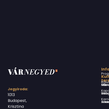
Inf
Prog
Kul
ter
Rólu
Márai Sándor Művelődési Ház
Jegyiroda:
Kapc
Virág Benedek Ház
1013
Karri
Budapest,
Jókai Anna S
Krisztina