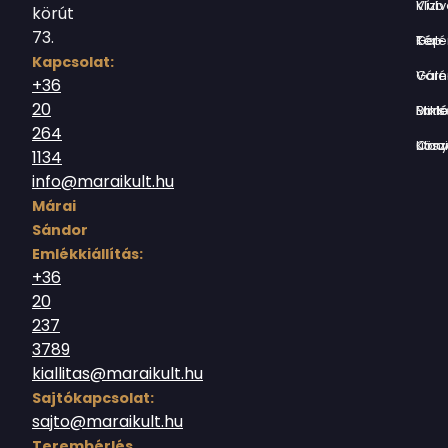
Vízivárosi Klub
körút
73.
Tér-Kép Ga
Kapcsolat:
Várnegyed G
+36
20
Borsos Mik
264
Országház utc
1134
info@maraikult.hu
Márai
Sándor
Emlékkiállítás:
+36
20
237
3789
kiallitas@maraikult.hu
Sajtókapcsolat:
sajto@maraikult.hu
Terembérlés