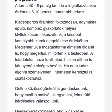
A torna 40-45 percig tart, de a foglalkozásokra
érdemes 5-10 perccel hamarabb érkezni.
Kiscsoportos óráinkon fokozatosan, egymásra
épülő, komplex gyakorlatok helyes
kivitelezésére fókuszálunk, a későbbi
komolyabb károk megelőzése érdekében.
Megismerjük a mozgásforma elméleti oldalát
is, hogy megértsd, mi történik a testedben. A
feladatokat haza is viheted, hiszen otthon is
könnyedén elvégezhetőek. Ha nem tudsz
eljönni személyesen, interneten keresztül is
csatlakozhatsz.
Online közösségünkről is gondoskodunk,
hogy tovább motiváljuk egymást, felmerülő
kérdésekre válaszoljunk.
Gyerekbarát közösség, ahol kicsiket és