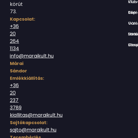
Vízivárosi Klub
körút
73.
Tér-Kép Ga
Kapcsolat:
Várnegyed G
+36
20
Borsos Mik
264
Országház utc
1134
info@maraikult.hu
Márai
Sándor
Emlékkiállítás:
+36
20
237
3789
kiallitas@maraikult.hu
Sajtókapcsolat:
sajto@maraikult.hu
Terembérlés