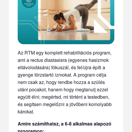
Az RTM egy komplett rehabilitációs program,
ami a rectus diastasisra (egyenes hasizmok
eltávolodására) fókuszál, és fel/újra építi a
gyenge törzstartó izmokat. A program célja
nem csak az, hogy rendbe hozza a szülés
utáni pocakot, hanem hogy megtanulj ezzel
együtt élni; megértsd, mi történt a testedben,
és segítsen megelőzni a jövőbeni komolyabb
károkat.
Amire számíthatsz, a 6-8 alkalmas alapozó
programon: