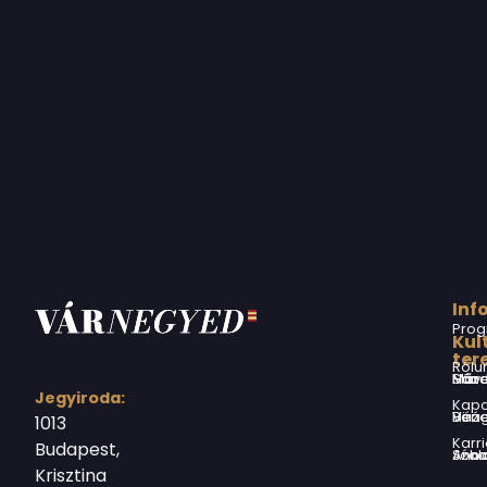
Inf
Prog
Kul
ter
Rólu
Márai Sándor Művelődési Ház
Jegyiroda:
Kapc
Virág Benedek Ház
1013
Karri
Budapest,
Jókai Anna S
Krisztina