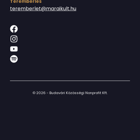
Terembérlés
teremberlet@maraikult.hu
© 2026 - Budavári Közösségi Nonprofit Kft.