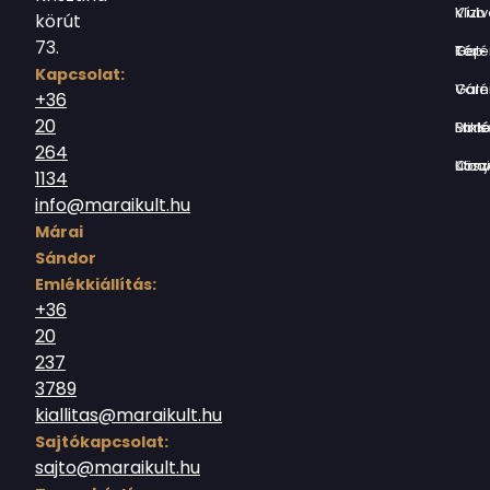
Vízivárosi Klub
körút
73.
Tér-Kép Ga
Kapcsolat:
Várnegyed G
+36
20
Borsos Mik
264
Országház utc
1134
info@maraikult.hu
Márai
Sándor
Emlékkiállítás:
+36
20
237
3789
kiallitas@maraikult.hu
Sajtókapcsolat:
sajto@maraikult.hu