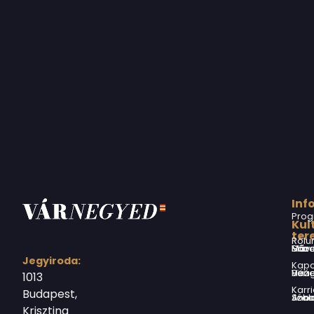
Inf
Prog
Kul
ter
Rólu
Márai Sándor Művelődési Ház
Jegyiroda:
Kapc
Virág Benedek Ház
1013
Karri
Budapest,
Jókai Anna S
Krisztina