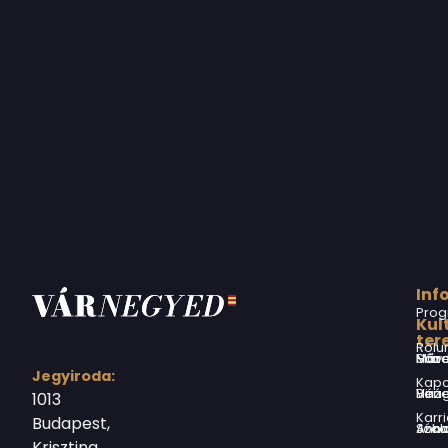
Inf
Prog
Kul
ter
Rólu
Márai Sándor Művelődési Ház
Jegyiroda:
Kapc
Virág Benedek Ház
1013
Karri
Budapest,
Jókai Anna S
Krisztina