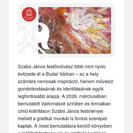
Szabó János festőművész több mint nyolc
évtizede él a Budai Várban – ez a hely
számára nemcsak inspiráció, hanem művészi
gondolkodásának és identitásának egyik
legfontosabb alapja. A 2026. márciusában
bemutatott
Vallomások színben és formában
című kiállításon Szabó János festményei
mellett a grafikai munkái is fontos szerepet
kaptak. A most bemutatásra kerülő könyvben