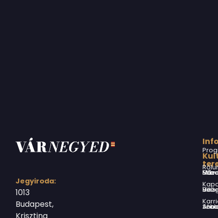
Inf
Prog
Kul
ter
Rólu
Márai Sándor Művelődési Ház
Jegyiroda:
Kapc
Virág Benedek Ház
1013
Karri
Budapest,
Jókai Anna S
Krisztina