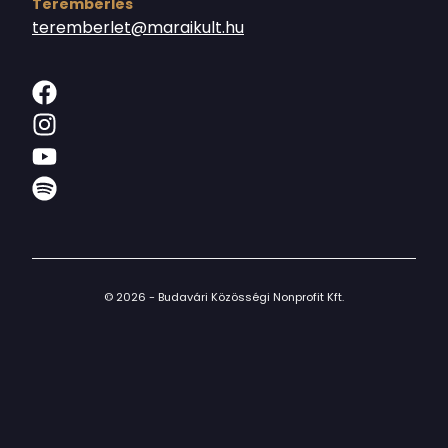
Terembérlés
teremberlet@maraikult.hu
© 2026 - Budavári Közösségi Nonprofit Kft.