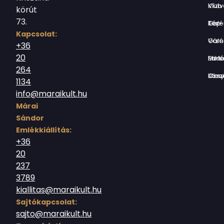
Vízivárosi Klub
körút
73.
Tér-Kép Ga
Kapcsolat:
Várnegyed G
+36
20
Borsos Mik
264
Országház utc
1134
info@maraikult.hu
Márai
Sándor
Emlékkiállítás:
+36
20
237
3789
kiallitas@maraikult.hu
Sajtókapcsolat:
sajto@maraikult.hu