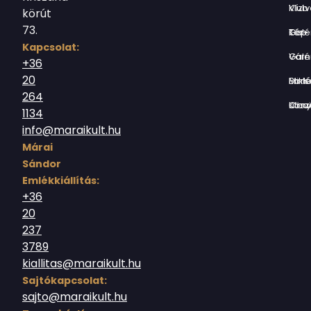
Vízivárosi Klub
körút
73.
Tér-Kép Ga
Kapcsolat:
Várnegyed G
+36
20
Borsos Mik
264
Országház utc
1134
info@maraikult.hu
Márai
Sándor
Emlékkiállítás:
+36
20
237
3789
kiallitas@maraikult.hu
Sajtókapcsolat:
sajto@maraikult.hu