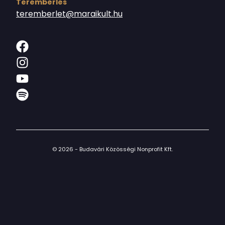
Terembérlés
teremberlet@maraikult.hu
© 2026 - Budavári Közösségi Nonprofit Kft.