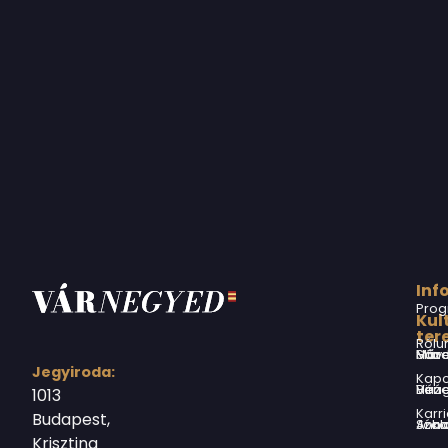
Inf
Prog
Kul
ter
Rólu
Márai Sándor Művelődési Ház
Jegyiroda:
Kapc
Virág Benedek Ház
1013
Karri
Budapest,
Jókai Anna S
Krisztina