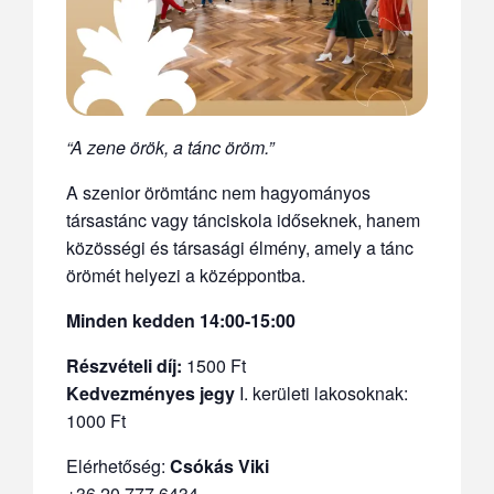
“A zene örök, a tánc öröm.”
A szenior örömtánc nem hagyományos
társastánc vagy tánciskola időseknek, hanem
közösségi és társasági élmény, amely a tánc
örömét helyezi a középpontba.
Minden kedden 14:00-15:00
Részvételi díj:
1500 Ft
Kedvezményes jegy
I. kerületi lakosoknak:
1000 Ft
Elérhetőség:
Csókás Viki
+36 20 777 6434