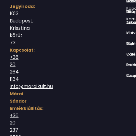
Márai Sándor Művelődési Ház
Jegyiroda:
Kapc
Virág Benedek Ház
1013
Karri
Budapest,
Jókai Anna S
Krisztina
Vízivárosi Klub
körút
73.
Tér-Kép Ga
Kapcsolat:
Várnegyed G
+36
20
Borsos Mik
264
Országház utc
1134
info@maraikult.hu
Márai
Sándor
Emlékkiállítás:
+36
20
237