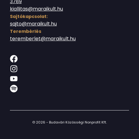
3789
kiallitas@maraikult.hu
Sajtókapcsolat:
sajto@maraikult.hu
Terembérlés
teremberlet@maraikult.hu
© 2026 - Budavári Közösségi Nonprofit Kft.