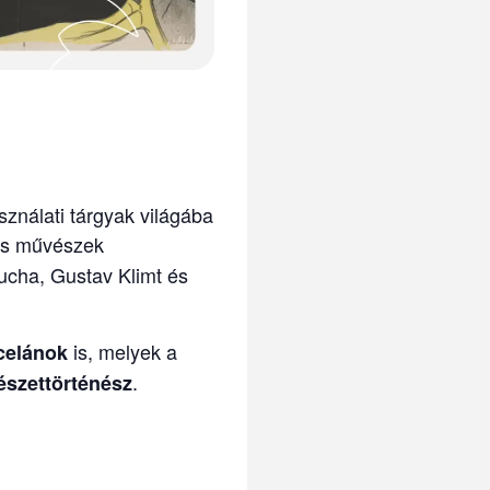
ználati tárgyak világába
es művészek
Mucha, Gustav Klimt és
is, melyek a
celánok
.
szettörténész