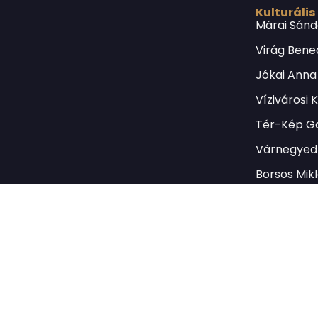
Kulturális
Márai Sánd
Virág Bene
Jókai Anna
Vízivárosi 
Tér-Kép Ga
Várnegyed 
Borsos Mik
Országház 