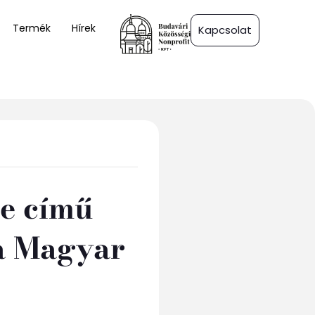
Termék
Hírek
Kapcsolat
te című
 a Magyar