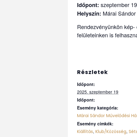
szeptember 19.
Időpont:
Márai Sándor M
Helyszín:
Rendezvényünkön kép- é
felületeinken is felhaszn
Részletek
Időpont:
2025. szeptember 19
Időpont:
Esemény kategória:
Márai Sándor Művelődési Há
Esemény címkék:
,
,
Kiállítás
Klub/Közösség
Sét