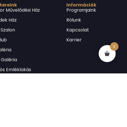
 tereink
Információk
or Művelődési Ház
Programjaink
dek Ház
Rólunk
 Szalon
Kapcsolat
Klub
Karrier
0
léria
Galéria
lós Emléklakás
utcai Könyvtár