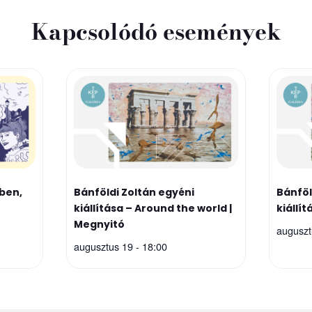
Kapcsolódó események
ben,
Bánföldi Zoltán egyéni
Bánföl
kiállítása – Around the world |
kiállí
Megnyitó
auguszt
augusztus 19 - 18:00