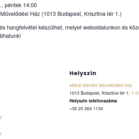
, péntek 14:00
űvelődési Ház (1013 Budapest, Krisztina tér 1.)
s hangfelvétel készülhet, melyet weboldalunkon és kö
álhatunk!
Helyszín
Márai Sándor Művelődési Ház
1013 Budapest, Krisztina tér 1.
+ G
Telefon
+36 20 264 1134
z
a