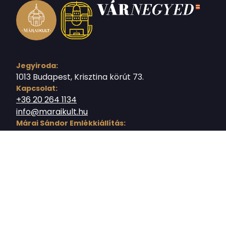
Jegyiroda:
1013 Budapest, Krisztina körút 73.
Kapcsolat:
+36 20 264 1134
info@maraikult.hu
Márai Sándor Emlékkiállítás:
+36 20 237 3789
kiallitas@maraikult.hu
Sajtókapcsolat:
sajto@maraikult.hu
Terembérlés
teremberlet@maraikult.hu