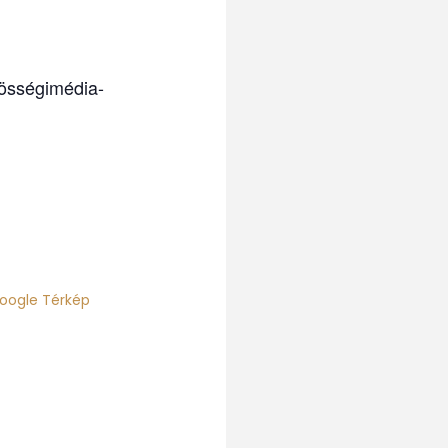
zösségimédia-
oogle Térkép