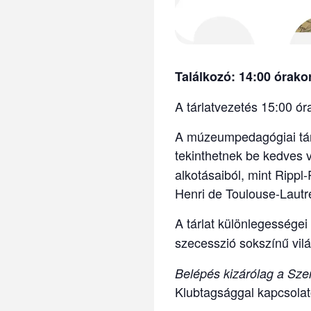
Találkozó: 14:00 órako
A tárlatvezetés 15:00 ór
A múzeumpedagógiai tárl
tekinthetnek be kedves v
alkotásaiból, mint Rippl
Henri de Toulouse-Lautr
A tárlat különlegességei
szecesszió sokszínű vilá
Belépés kizárólag a Szer
Klubtagsággal kapcsolat