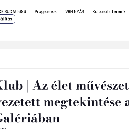
DE BUDA! 1686
Programok
VBH NYÁR
Kulturális tereink
állítás
Klub | Az élet művésze
 vezetett megtekintése
Galériában