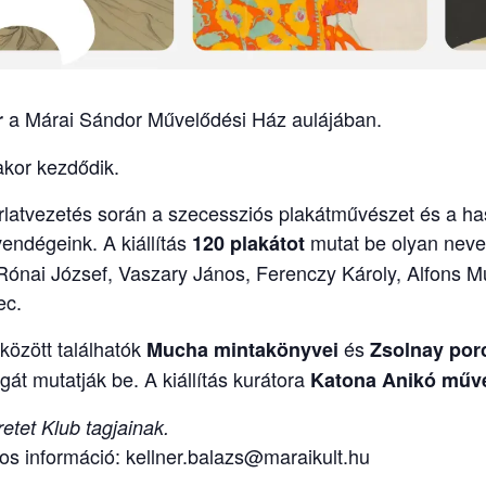
a Márai Sándor Művelődési Ház aulájában.
r
akor kezdődik.
atvezetés során a szecessziós plakátművészet és a has
endégeink. A kiállítás
mutat be olyan nev
120 plakátot
-Rónai József, Vaszary János, Ferenczy Károly, Alfons 
ec.
 között találhatók
és
Mucha mintakönyvei
Zsolnay por
gát mutatják be. A kiállítás kurátora
Katona Anikó művé
etet Klub tagjainak.
os információ: kellner.balazs@maraikult.hu