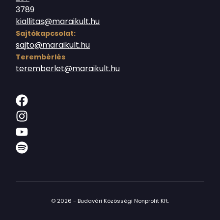
3789
kiallitas@maraikult.hu
Sajtókapcsolat:
sajto@maraikult.hu
Terembérlés
teremberlet@maraikult.hu
© 2026 - Budavári Közösségi Nonprofit Kft.