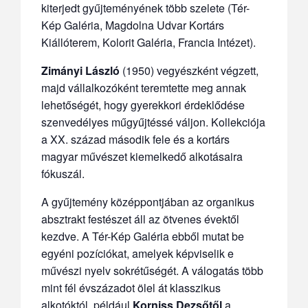
kiterjedt gyűjteményének több szelete (Tér-
Kép Galéria, Magdolna Udvar Kortárs
Kiállóterem, Kolorit Galéria, Francia Intézet).
Zimányi László
(1950) vegyészként végzett,
majd vállalkozóként teremtette meg annak
lehetőségét, hogy gyerekkori érdeklődése
szenvedélyes műgyűjtéssé váljon. Kollekciója
a XX. század második fele és a kortárs
magyar művészet kiemelkedő alkotásaira
fókuszál.
A gyűjtemény középpontjában az organikus
absztrakt festészet áll az ötvenes évektől
kezdve. A Tér-Kép Galéria ebből mutat be
egyéni pozíciókat, amelyek képviselik e
művészi nyelv sokrétűségét. A válogatás több
mint fél évszázadot ölel át klasszikus
alkotóktól, például
Korniss Dezsőtől
a