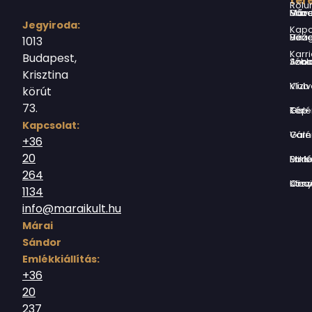
ter
Rólu
Márai Sándor Művelődési Ház
Jegyiroda:
Kapc
Virág Benedek Ház
1013
Karri
Budapest,
Jókai Anna S
Krisztina
Vízivárosi Klub
körút
73.
Tér-Kép Ga
Kapcsolat:
Várnegyed G
+36
20
Borsos Mik
264
Országház utc
1134
info@maraikult.hu
Márai
Sándor
Emlékkiállítás:
+36
20
237