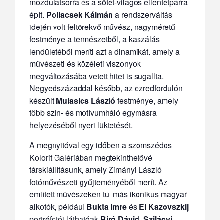
mozdulatsorra és a sötét-világos ellentétpárra
épít.
Pollacsek Kálmán
a rendszerváltás
idején volt feltörekvő művész, nagyméretű
festménye a természetből, a kaszálás
lendületéből meríti azt a dinamikát, amely a
művészeti és közéleti viszonyok
megváltozásába vetett hitet is sugallta.
Negyedszázaddal később, az ezredfordulón
készült
Mulasics László
festménye, amely
több szín- és motívumháló egymásra
helyezéséből nyeri lüktetését.
A megnyitóval egy időben a szomszédos
Kolorit Galériában megtekinthetővé
társkiállításunk, amely Zimányi László
fotóművészeti gyűjteményéből merít. Az
említett művészeken túl más ikonikus magyar
alkotók, például
Bukta Imre
és
El Kazovszkij
portréfotói láthatóak
Biró Dávid
,
Szilágyi