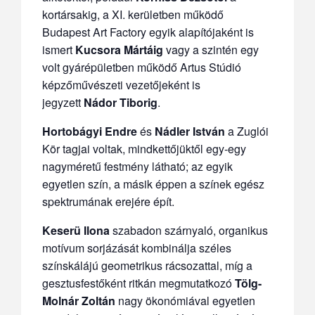
kortársakig, a XI. kerületben működő
Budapest Art Factory egyik alapítójaként is
ismert
Kucsora Mártáig
vagy a szintén egy
volt gyárépületben működő Artus Stúdió
képzőművészeti vezetőjeként is
jegyzett
Nádor Tiborig
.
Hortobágyi Endre
és
Nádler István
a Zuglói
Kör tagjai voltak, mindkettőjüktől egy-egy
nagyméretű festmény látható; az egyik
egyetlen szín, a másik éppen a színek egész
spektrumának erejére épít.
Keserü Ilona
szabadon szárnyaló, organikus
motívum sorjázását kombinálja széles
színskálájú geometrikus rácsozattal, míg a
gesztusfestőként ritkán megmutatkozó
Tölg-
Molnár Zoltán
nagy ökonómiával egyetlen