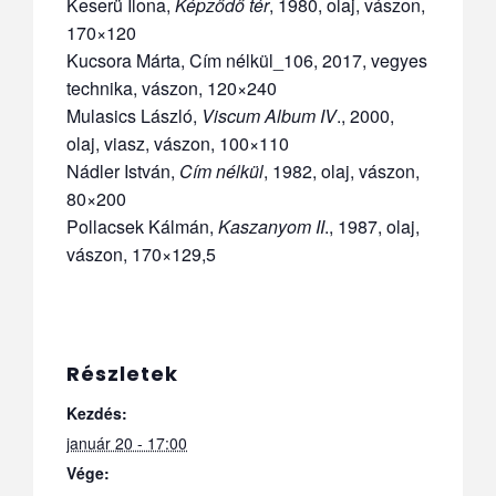
Keserü Ilona,
Képződő tér
, 1980, olaj, vászon,
170×120
Kucsora Márta, Cím nélkül_106, 2017, vegyes
technika, vászon, 120×240
Mulasics László,
Viscum Album IV
., 2000,
olaj, viasz, vászon, 100×110
Nádler István,
Cím nélkül
, 1982, olaj, vászon,
80×200
Pollacsek Kálmán,
Kaszanyom II
., 1987, olaj,
vászon, 170×129,5
Részletek
Kezdés:
január 20 - 17:00
Vége: