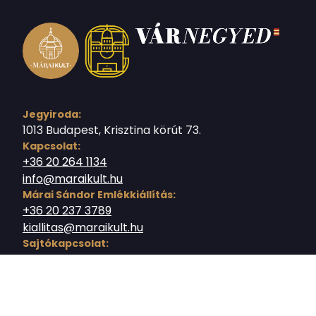
Jegyiroda:
1013 Budapest, Krisztina körút 73.
Kapcsolat:
+36 20 264 1134
info@maraikult.hu
Márai Sándor Emlékkiállítás:
+36 20 237 3789
kiallitas@maraikult.hu
Sajtókapcsolat:
sajto@maraikult.hu
Terembérlés
teremberlet@maraikult.hu