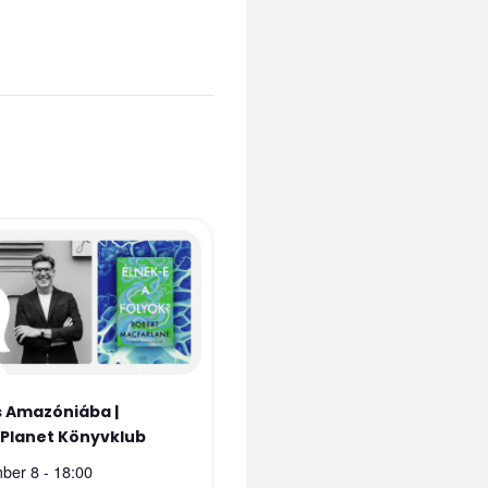
 Amazóniába |
sPlanet Könyvklub
ber 8 - 18:00