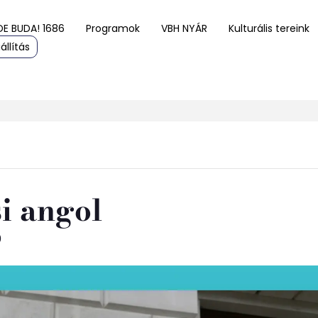
DE BUDA! 1686
Programok
VBH NYÁR
Kulturális tereink
állítás
i angol
0