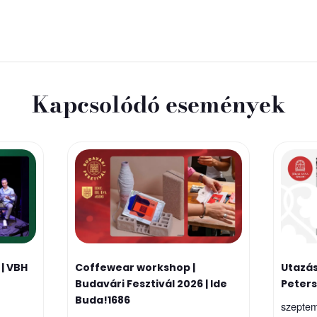
Kapcsolódó események
| VBH
Coffewear workshop |
Utazás
Budavári Fesztivál 2026 | Ide
Peter
Buda!1686
szeptem