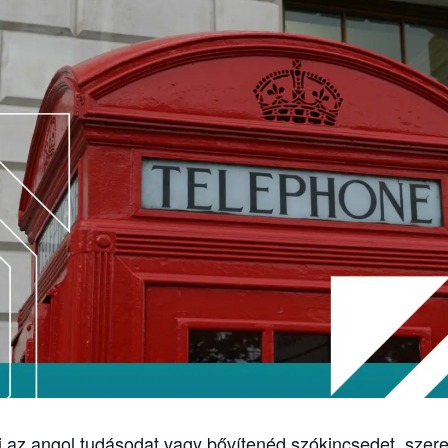
ni az angol tudásodat vagy bővítenéd szókincsedet, szere