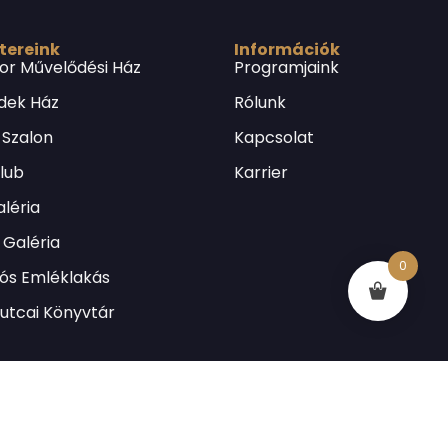
 tereink
Információk
or Művelődési Ház
Programjaink
dek Ház
Rólunk
 Szalon
Kapcsolat
Klub
Karrier
léria
Galéria
0
lós Emléklakás
utcai Könyvtár