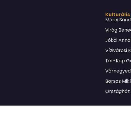
Kulturális
Márai Sánd
Virág Bene
Jókai Anna
Vízivárosi 
Tér-Kép Ga
Várnegyed 
Borsos Mik
Országház 