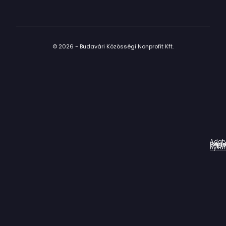
© 2026 - Budavári Közösségi Nonprofit Kft.
Adat
Házir
Impr
Céga
nyila