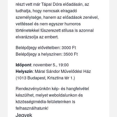
részt vett már Tápai Dóra előadásán, az
tudhatja, hogy nemcsak elragadó
személyisége, hanem az előadások zenével,
vetítéssel és nem egyszer humoros
történetekkel fűszerezett stílusa is azonnal
elvarázsolja az embert.
Belépőjegy elővételben: 3000 Ft
Belépőjegy a helyszínen: 3500 Ft
Időpont
:
november 5., 19:00
Helyszín
: Márai Sándor Művelődési Ház
(1013 Budapest, Krisztina tér 1.)
Rendezvényünkön kép- és hangfelvétel
készülhet, melyet weboldalunkon és
közösségimédia-felületeinken is
felhasználhatunk!
Jegyek