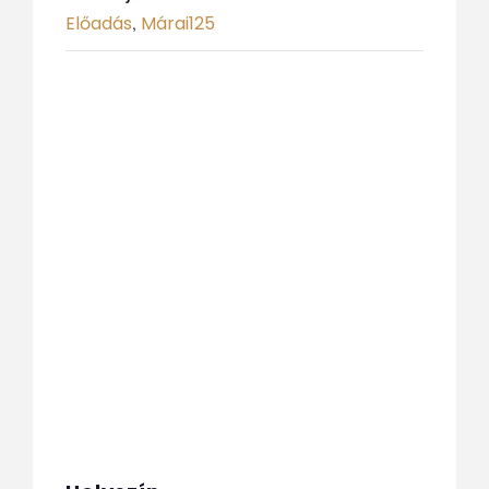
Előadás
Márai125
,