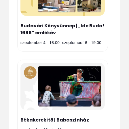
Budavári Könyvünnep | „Ide Buda!
1686” emlékév
szeptember 4 - 16:00
-
szeptember 6 - 19:00
Békakerekítő | Babaszínház