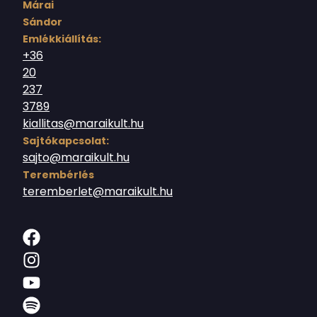
Márai
Sándor
Emlékkiállítás:
+36
20
237
3789
kiallitas@maraikult.hu
Sajtókapcsolat:
sajto@maraikult.hu
Terembérlés
teremberlet@maraikult.hu