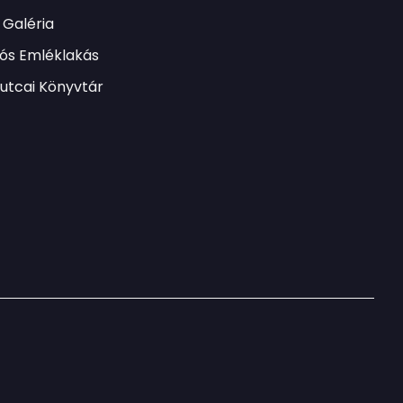
Galéria
lós Emléklakás
utcai Könyvtár