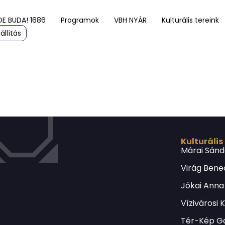
DE BUDA! 1686
Programok
VBH NYÁR
Kulturális tereink
állítás
Kulturális
Márai Sánd
Virág Bene
Jókai Anna
Vízivárosi 
Tér-Kép Ga