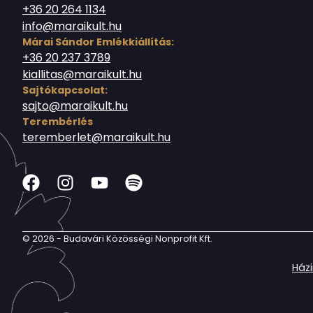
+36 20 264 1134
info@maraikult.hu
Márai Sándor Emlékkiállítás:
+36 20 237 3789
kiallitas@maraikult.hu
Sajtókapcsolat:
sajto@maraikult.hu
Terembérlés
teremberlet@maraikult.hu
© 2026 - Budavári Közösségi Nonprofit Kft.
Ház