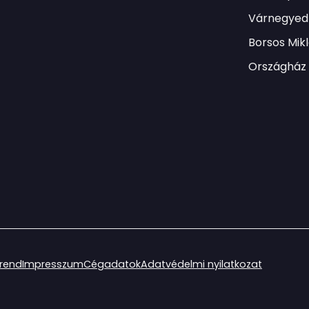
Várnegyed 
Borsos Mik
Országház 
irend
Impresszum
Cégadatok
Adatvédelmi nyilatkozat