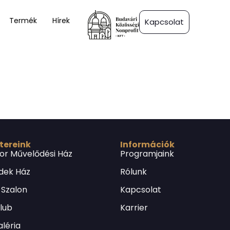
Termék
Hírek
Kapcsolat
 tereink
Információk
or Művelődési Ház
Programjaink
dek Ház
Rólunk
 Szalon
Kapcsolat
Klub
Karrier
léria