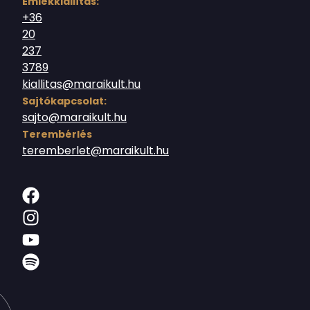
Emlékkiállítás:
+36
20
237
3789
kiallitas@maraikult.hu
Sajtókapcsolat:
sajto@maraikult.hu
Terembérlés
teremberlet@maraikult.hu