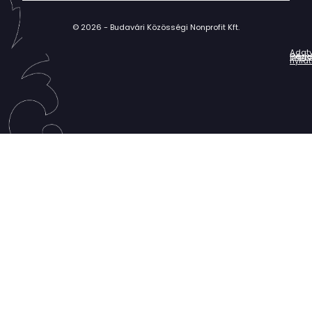
© 2026 - Budavári Közösségi Nonprofit Kft.
Adat
Házir
Impr
Céga
nyila