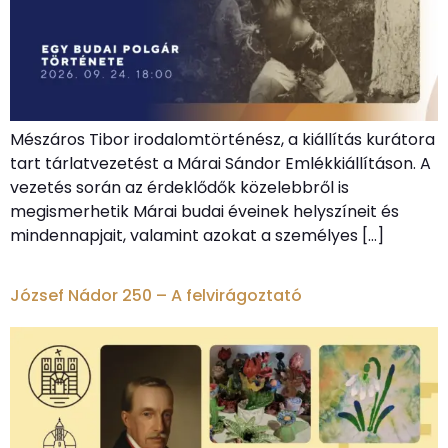
Mészáros Tibor irodalomtörténész, a kiállítás kurátora
tart tárlatvezetést a Márai Sándor Emlékkiállításon. A
vezetés során az érdeklődők közelebbről is
megismerhetik Márai budai éveinek helyszíneit és
mindennapjait, valamint azokat a személyes […]
József Nádor 250 – A felvirágoztató