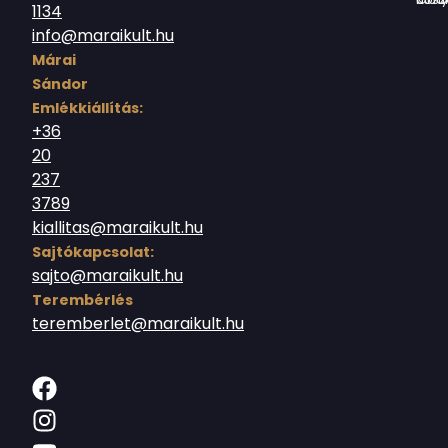
1134
info@maraikult.hu
Márai
Sándor
Emlékkiállítás:
+36
20
237
3789
kiallitas@maraikult.hu
Sajtókapcsolat:
sajto@maraikult.hu
Terembérlés
teremberlet@maraikult.hu