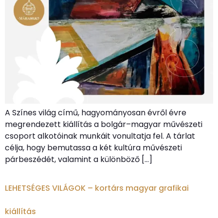
A Színes világ című, hagyományosan évről évre
megrendezett kiállítás a bolgár–magyar művészeti
csoport alkotóinak munkáit vonultatja fel. A tárlat
célja, hogy bemutassa a két kultúra művészeti
párbeszédét, valamint a különböző […]
LEHETSÉGES VILÁGOK – kortárs magyar grafikai
kiállítás