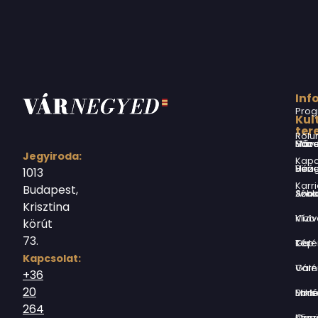
Inf
Prog
Kul
ter
Rólu
Márai Sándor Művelődési Ház
Jegyiroda:
Kapc
Virág Benedek Ház
1013
Karri
Budapest,
Jókai Anna S
Krisztina
Vízivárosi Klub
körút
73.
Tér-Kép Ga
Kapcsolat:
Várnegyed G
+36
20
Borsos Mik
264
Országház utc