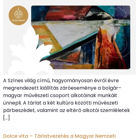
A Színes világ című, hagyományosan évről évre
megrendezett kiállítás záróeseménye a bolgár–
magyar művészeti csoport alkotóinak munkáit
ünnepli. A tárlat a két kultúra közötti művészeti
párbeszédet, valamint az eltérő alkotói szemléletek
[…]
Dolce vita – Tárlatvezetés a Magyar Nemzeti