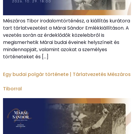
Mészáros Tibor irodalomtörténész, a kiállítás kurátora
tart tárlatvezetést a Márai Sándor Emlékkiállításon. A
vezetés során az érdeklődők közelebbről is
megismerhetik Márai budai éveinek helyszíneit és
mindennapjait, valamint azokat a személyes
történeteket és […]
Egy budai polgár története | Tárlatvezetés Mészáros
Tiborral