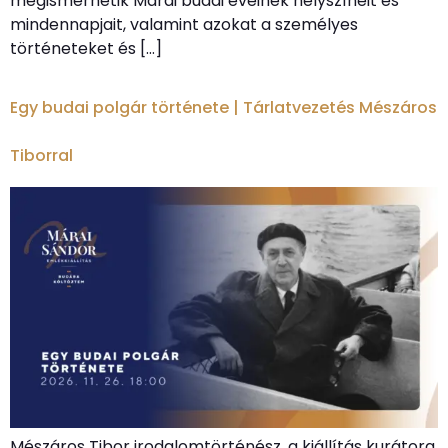
megismerhetik Márai budai éveinek helyszíneit és
mindennapjait, valamint azokat a személyes
történeteket és […]
Egy budai polgár története | Tárlatvezetés Mészáros
Tiborral
Mészáros Tibor irodalomtörténész, a kiállítás kurátora