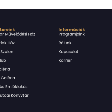
 tereink
Információk
or Művelődési Ház
Programjaink
dek Ház
Rólunk
 Szalon
Kapcsolat
Klub
Karrier
léria
Galéria
lós Emléklakás
utcai Könyvtár