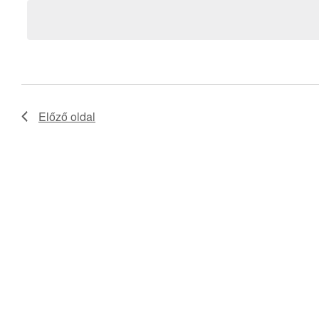
nézet
a
keresőszóval.
választás
Előző oldal