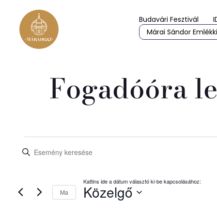
Budavári Fesztivál
I
Márai Sándor Emlékki
Fogadóóra le
Események
Írja
be
a
keresése
keresőszót.
Keresse
meg
Közelgő
és
a
Ma
Események
Select
-
date.
t