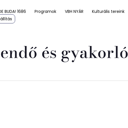
DE BUDA! 1686
Programok
VBH NYÁR
Kulturális tereink
állítás
endő és gyakorl