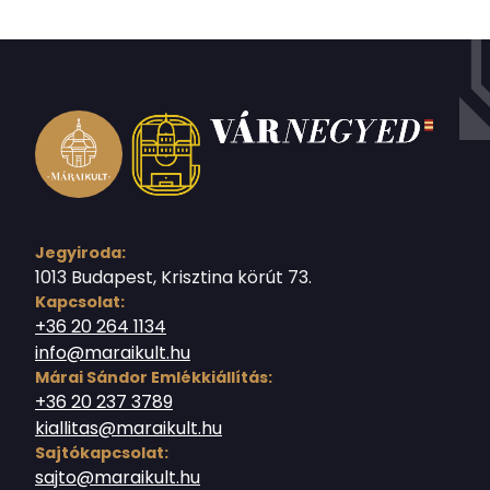
Jegyiroda:
1013 Budapest, Krisztina körút 73.
Kapcsolat:
+36 20 264 1134
info@maraikult.hu
Márai Sándor Emlékkiállítás:
+36 20 237 3789
kiallitas@maraikult.hu
Sajtókapcsolat:
sajto@maraikult.hu