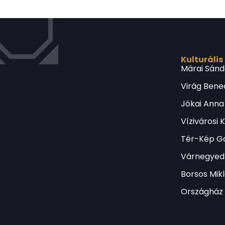
Kulturális
Márai Sánd
Virág Bene
Jókai Anna
Vízivárosi 
Tér-Kép Ga
Várnegyed 
Borsos Mik
Országház 