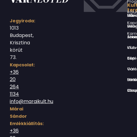
Prog
Kul
ter
Rólu
Márai Sándor Művelődési Ház
Jegyiroda:
Kapc
Virág Benedek Ház
1013
Karri
Budapest,
Jókai Anna S
Krisztina
Vízivárosi Klub
körút
73.
Tér-Kép Ga
Kapcsolat:
Várnegyed G
+36
20
Borsos Mik
264
Országház utc
1134
info@maraikult.hu
Márai
Sándor
Emlékkiállítás:
+36