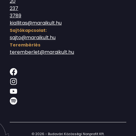
20
237
3789
kiallitas@maraikult.hu
Sajtókapcsolat:
sajto@maraikult.hu
Terembérlés
teremberlet@maraikult.hu
© 2026 - Budavári Közösségi Nonprofit Kft.