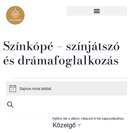
Színkópé – színjátszó
és drámafoglalkozás
Sajnos nincs találat.
Notice
Esemény
Események
Keresett kifejezés
nézet
keresése
navigáció
Közelgő
Select