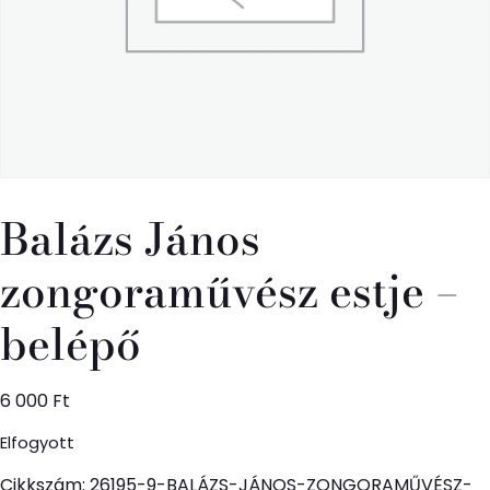
Balázs János
zongoraművész estje –
belépő
6 000
Ft
Elfogyott
Cikkszám:
26195-9-BALÁZS-JÁNOS-ZONGORAMŰVÉSZ-