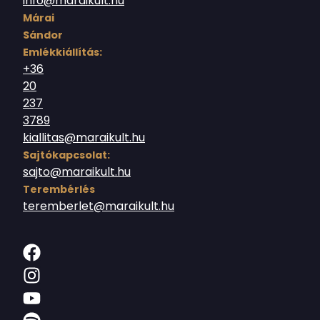
info@maraikult.hu
Márai
Sándor
Emlékkiállítás:
+36
20
237
3789
kiallitas@maraikult.hu
Sajtókapcsolat:
sajto@maraikult.hu
Terembérlés
teremberlet@maraikult.hu