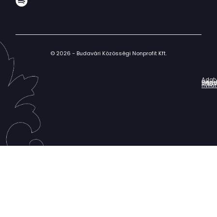
© 2026 - Budavári Közösségi Nonprofit Kft.
Adat
Házir
Impr
Céga
nyila