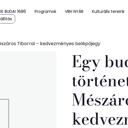
DE BUDA! 1686
Programok
VBH NYÁR
Kulturális tereink
állítás
Mészáros Tiborral – kedvezményes belépőjegy
Egy bu
történe
Mészáro
kedvez