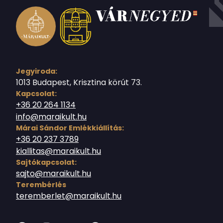
Jegyiroda:
1013 Budapest, Krisztina körút 73.
Kapcsolat:
+36 20 264 1134
info@maraikult.hu
Márai Sándor Emlékkiállítás:
+36 20 237 3789
kiallitas@maraikult.hu
Sajtókapcsolat:
sajto@maraikult.hu
Terembérlés
teremberlet@maraikult.hu