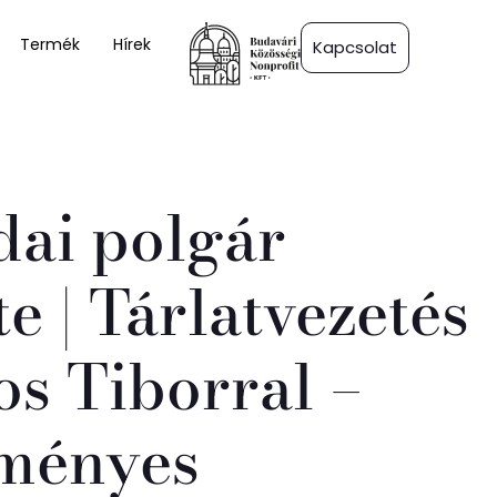
Termék
Hírek
Kapcsolat
dai polgár
te | Tárlatvezetés
s Tiborral –
ményes