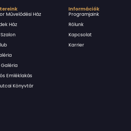
 tereink
Információk
or Művelődési Ház
Programjaink
dek Ház
Rólunk
 Szalon
Kapcsolat
Klub
Karrier
léria
Galéria
lós Emléklakás
utcai Könyvtár