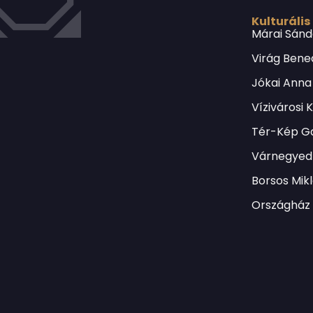
Kulturális
Márai Sánd
Virág Bene
Jókai Anna
Vízivárosi 
Tér-Kép Ga
Várnegyed 
Borsos Mik
Országház 