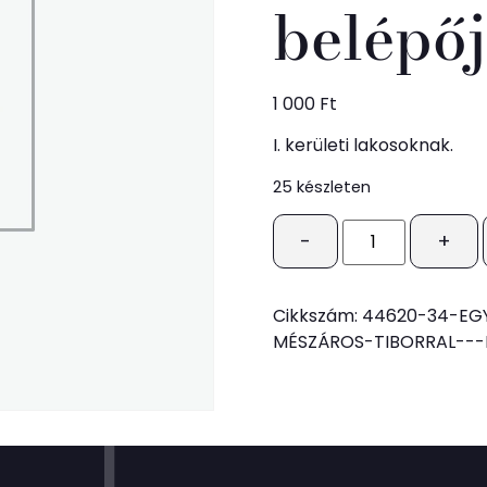
belépő
1 000
Ft
I. kerületi lakosoknak.
25 készleten
-
+
Cikkszám:
44620-34-EG
MÉSZÁROS-TIBORRAL---