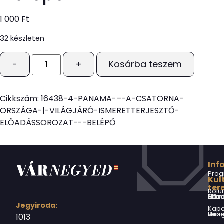
1 000
Ft
32 készleten
-
+
Kosárba teszem
Cikkszám:
16438-4-PANAMA-–-A-CSATORNA-
ORSZÁGA-|-VILÁGJÁRÓ-ISMERETTERJESZTŐ-
ELŐADÁSSOROZAT---BELÉPŐ
Inf
Prog
Kul
ter
Rólu
Márai Sándor Művelődési Ház
Jegyiroda:
Kapc
Virág Benedek Ház
1013