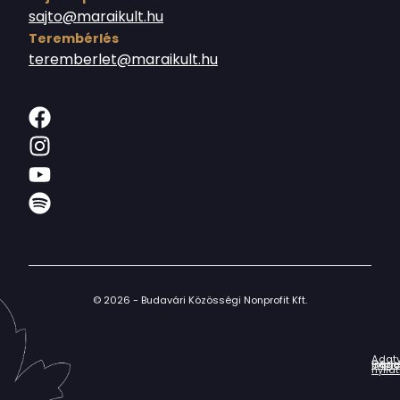
sajto@maraikult.hu
Terembérlés
teremberlet@maraikult.hu
© 2026 - Budavári Közösségi Nonprofit Kft.
Adat
Házir
Impr
Céga
nyila