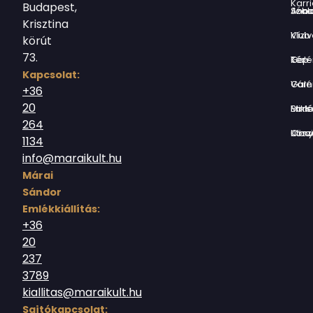
Karri
Budapest,
Jókai Anna S
Krisztina
Vízivárosi Klub
körút
73.
Tér-Kép Ga
Kapcsolat:
Várnegyed G
+36
20
Borsos Mik
264
Országház utc
1134
info@maraikult.hu
Márai
Sándor
Emlékkiállítás:
+36
20
237
3789
kiallitas@maraikult.hu
Sajtókapcsolat: