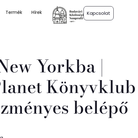
Termék
Hírek
Kapcsolat
New Yorkba |
Planet Könyvklub
ezményes belépő
ra