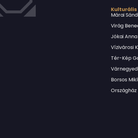
Kulturális
Márai Sánd
Virág Bene
Jókai Anna
Vízivárosi 
Tér-Kép Ga
Várnegyed 
Borsos Mik
Országház 