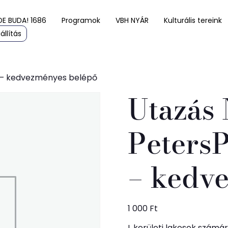
DE BUDA! 1686
Programok
VBH NYÁR
Kulturális tereink
állítás
b – kedvezményes belépő
Utazás 
Peters
– kedv
1 000
Ft
I. kerületi lakosok számá