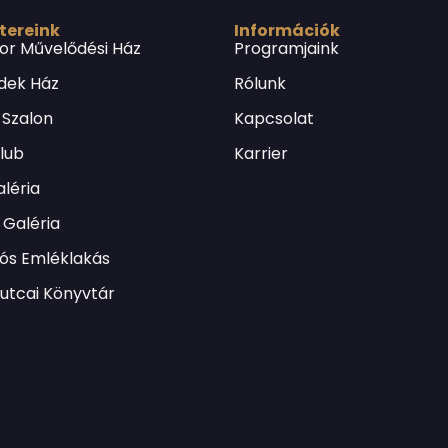
 tereink
Információk
or Művelődési Ház
Programjaink
dek Ház
Rólunk
 Szalon
Kapcsolat
Klub
Karrier
léria
Galéria
lós Emléklakás
utcai Könyvtár