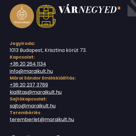
Jegyiroda:
1013 Budapest, Krisztina körút 73.
Kapcsolat:
+36 20 264 1134
info@maraikult.hu
Márai Sándor Emlékkiállítás:
+36 20 237 3789
kiallitas@maraikult.hu
Sajtókapcsolat:
sajto@maraikult.hu
Terembérlés
teremberlet@maraikult.hu