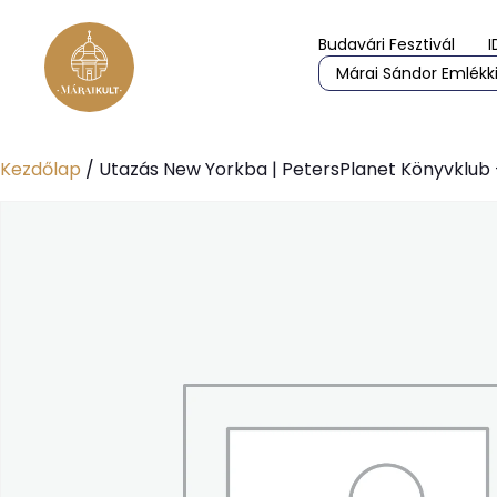
Budavári Fesztivál
I
Márai Sándor Emlékki
Kezdőlap
/ Utazás New Yorkba | PetersPlanet Könyvklu