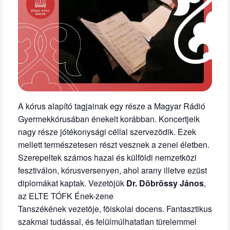
A kórus alapító tagjainak egy része a Magyar Rádió
Gyermekkórusában énekelt korábban. Koncertjeik
nagy része jótékonysági céllal szervezõdik. Ezek
mellett természetesen részt vesznek a zenei életben.
Szerepeltek számos hazai és külföldi nemzetközi
fesztiválon, kórusversenyen, ahol arany illetve ezüst
diplomákat kaptak. Vezetõjük
Dr. Döbrössy János
,
az ELTE TÓFK Ének-zene
Tanszékének vezetõje, fõiskolai docens. Fantasztikus
szakmai tudással, és felülmúlhatatlan türelemmel