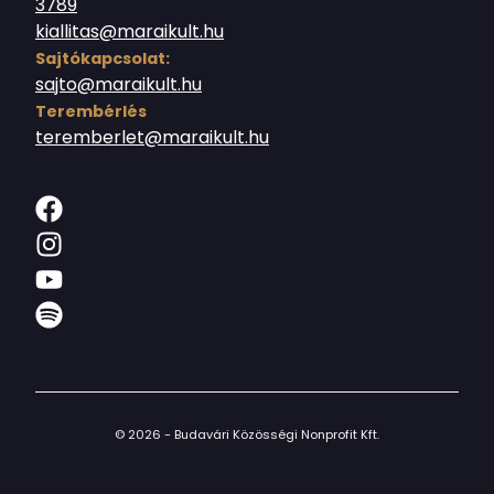
3789
kiallitas@maraikult.hu
Sajtókapcsolat:
sajto@maraikult.hu
Terembérlés
teremberlet@maraikult.hu
© 2026 - Budavári Közösségi Nonprofit Kft.