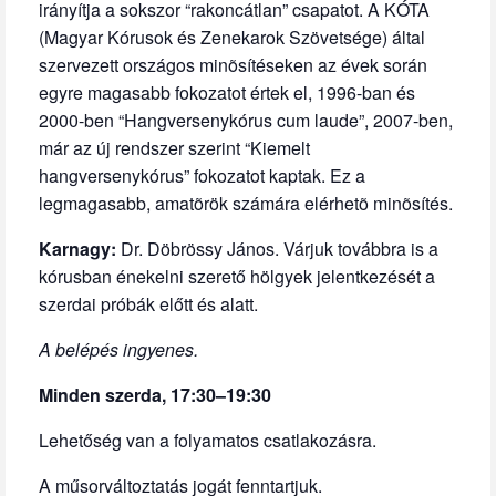
irányítja a sokszor “rakoncátlan” csapatot. A KÓTA
(Magyar Kórusok és Zenekarok Szövetsége) által
szervezett országos minõsítéseken az évek során
egyre magasabb fokozatot értek el, 1996-ban és
2000-ben “Hangversenykórus cum laude”, 2007-ben,
már az új rendszer szerint “Kiemelt
hangversenykórus” fokozatot kaptak. Ez a
legmagasabb, amatõrök számára elérhetõ minõsítés.
Karnagy:
Dr. Döbrössy János. Várjuk továbbra is a
kórusban énekelni szerető hölgyek jelentkezését a
szerdai próbák előtt és alatt.
A belépés ingyenes.
Minden szerda, 17:30–19:30
Lehetőség van a folyamatos csatlakozásra.
A műsorváltoztatás jogát fenntartjuk.