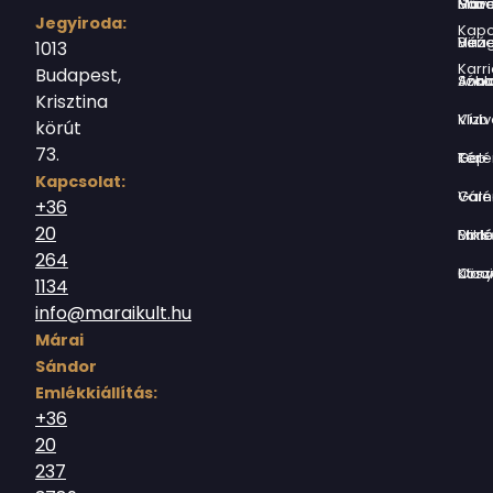
Márai Sándor Művelődési Ház
Jegyiroda:
Kapc
Virág Benedek Ház
1013
Karri
Budapest,
Jókai Anna S
Krisztina
Vízivárosi Klub
körút
73.
Tér-Kép Ga
Kapcsolat:
Várnegyed G
+36
20
Borsos Mik
264
Országház utc
1134
info@maraikult.hu
Márai
Sándor
Emlékkiállítás:
+36
20
237