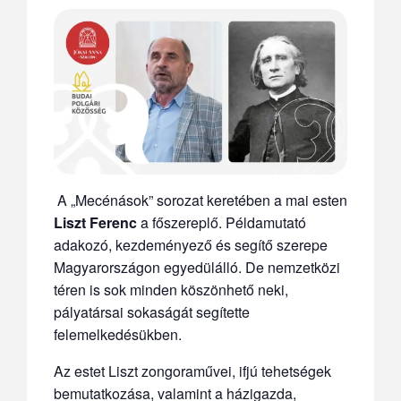
A „Mecénások” sorozat keretében a mai esten
Liszt Ferenc
a főszereplő. Példamutató
adakozó, kezdeményező és segítő szerepe
Magyarországon egyedülálló. De nemzetközi
téren is sok minden köszönhető neki,
pályatársai sokaságát segítette
felemelkedésükben.
Az estet Liszt zongoraművei, ifjú tehetségek
bemutatkozása, valamint a házigazda,