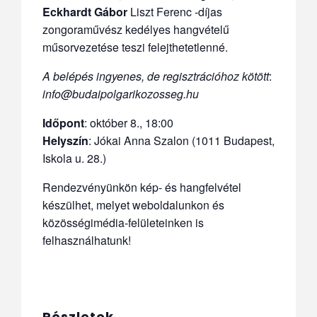
Eckhardt Gábor
Liszt Ferenc -díjas
zongoraművész kedélyes hangvételű
műsorvezetése teszi felejthetetlenné.
A belépés ingyenes, de regisztrációhoz kötött
:
info@budaipolgarikozosseg.hu
Időpont
:
október 8., 18:00
Helyszín
: Jókai Anna Szalon (1011 Budapest,
Iskola u. 28.)
Rendezvényünkön kép- és hangfelvétel
készülhet, melyet weboldalunkon és
közösségimédia-felületeinken is
felhasználhatunk!
Részletek