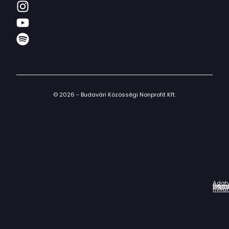
© 2026 - Budavári Közösségi Nonprofit Kft.
Adat
Házir
Impr
Céga
nyila