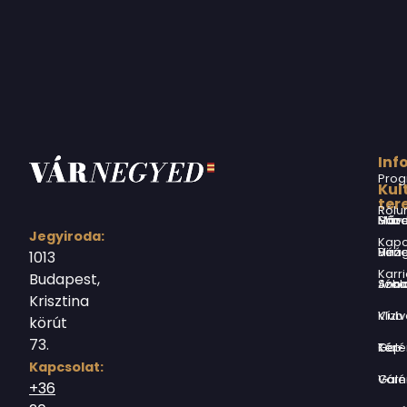
Inf
Prog
Kul
ter
Rólu
Márai Sándor Művelődési Ház
Jegyiroda:
Kapc
Virág Benedek Ház
1013
Karri
Budapest,
Jókai Anna S
Krisztina
Vízivárosi Klub
körút
73.
Tér-Kép Ga
Kapcsolat:
Várnegyed G
+36