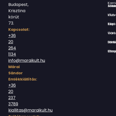
Karri
Budapest,
Jókai Anna S
Krisztina
Vízivárosi Klub
körút
73.
Tér-Kép Ga
Kapcsolat:
Várnegyed G
+36
20
Borsos Mik
264
Országház utc
1134
info@maraikult.hu
Márai
Sándor
Emlékkiállítás:
+36
20
237
3789
kiallitas@maraikult.hu