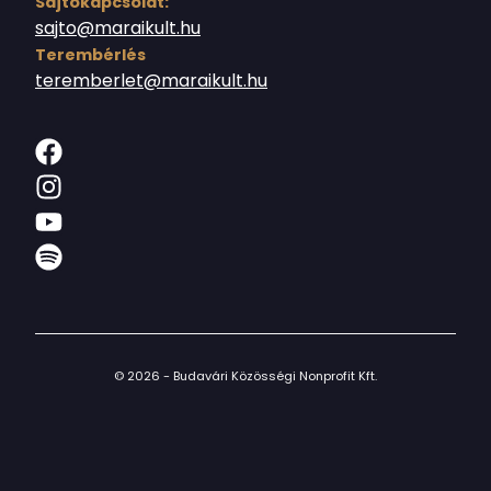
Sajtókapcsolat:
sajto@maraikult.hu
Terembérlés
teremberlet@maraikult.hu
© 2026 - Budavári Közösségi Nonprofit Kft.