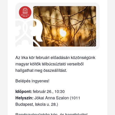
Az Irka kör februári előadásán közönségünk
magyar költők télbúcsúztató verseiből
hallgathat meg összeállítást.
Belépés ingyenes!
Időpont:
február 26., 10:30
Helyszín:
Jókai Anna Szalon (1011
Budapest, Iskola u. 28.)
Rendezvényünkön kép- és hangfelvétel