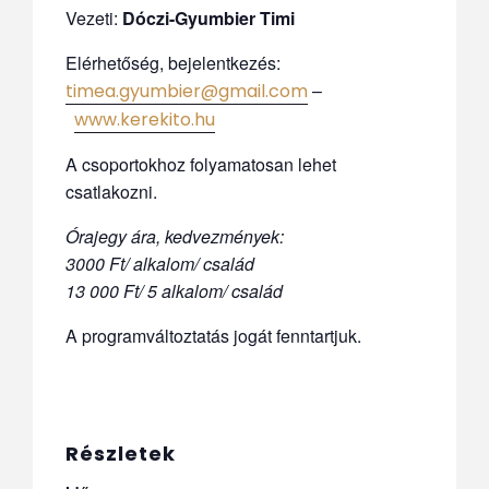
Vezeti:
Dóczi-Gyumbier Timi
Elérhetőség, bejelentkezés:
–
timea.gyumbier@gmail.com
www.kerekito.hu
A csoportokhoz folyamatosan lehet
csatlakozni.
Órajegy ára, kedvezmények:
3000 Ft/ alkalom/ család
13 000 Ft/ 5 alkalom/ család
A programváltoztatás jogát fenntartjuk.
Részletek