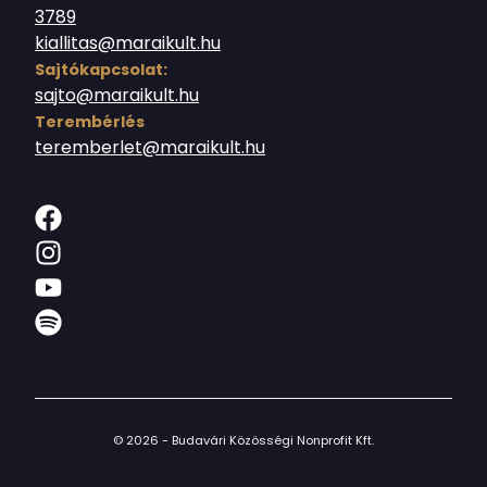
3789
kiallitas@maraikult.hu
Sajtókapcsolat:
sajto@maraikult.hu
Terembérlés
teremberlet@maraikult.hu
© 2026 - Budavári Közösségi Nonprofit Kft.