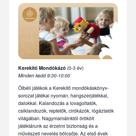
Kerekítő Mondókázó
(0-3 év)
Minden kedd 9:30-10:00
Ölbéli játékok a Kerekítő mondókáskönyv-
sorozat játékai nyomán, hangszerjátékkal,
dalokkal. Kalandozás a lovagoltatók,
csiklandozók, reptetők, cirókázók, lógáztatók
világában. Nagymamáinktól örökölt
játéktárunk az érzelmi biztonság és a
művészeti nevelés bölcsője. Az első évek