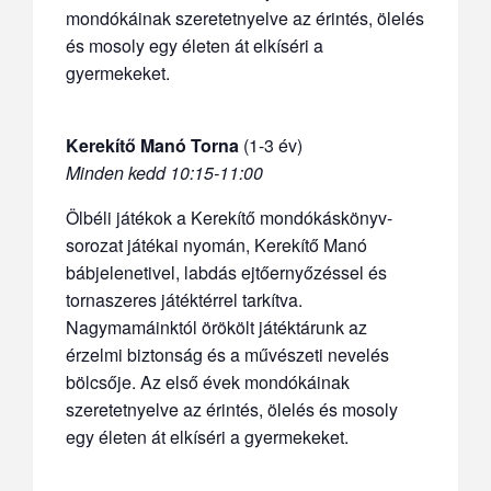
mondókáinak szeretetnyelve az érintés, ölelés
és mosoly egy életen át elkíséri a
gyermekeket.
Kerekítő Manó Torna
(1-3 év)
Minden kedd 10:15-11:00
Ölbéli játékok a Kerekítő mondókáskönyv-
sorozat játékai nyomán, Kerekítő Manó
bábjelenetivel, labdás ejtőernyőzéssel és
tornaszeres játéktérrel tarkítva.
Nagymamáinktól örökölt játéktárunk az
érzelmi biztonság és a művészeti nevelés
bölcsője. Az első évek mondókáinak
szeretetnyelve az érintés, ölelés és mosoly
egy életen át elkíséri a gyermekeket.