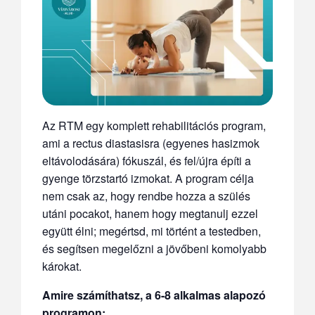
Az RTM egy komplett rehabilitációs program,
ami a rectus diastasisra (egyenes hasizmok
eltávolodására) fókuszál, és fel/újra építi a
gyenge törzstartó izmokat. A program célja
nem csak az, hogy rendbe hozza a szülés
utáni pocakot, hanem hogy megtanulj ezzel
együtt élni; megértsd, mi történt a testedben,
és segítsen megelőzni a jövőbeni komolyabb
károkat.
Amire számíthatsz, a 6-8 alkalmas alapozó
programon: