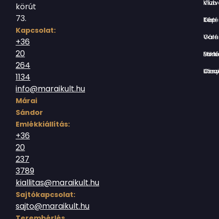
Vízivárosi Klub
körút
73.
Tér-Kép Ga
Kapcsolat:
Várnegyed G
+36
20
Borsos Mik
264
Országház utc
1134
info@maraikult.hu
Márai
Sándor
Emlékkiállítás:
+36
20
237
3789
kiallitas@maraikult.hu
Sajtókapcsolat:
sajto@maraikult.hu
Terembérlés