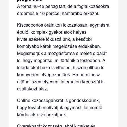
A torna 40-45 percig tart, de a foglalkozásokra
érdemes 5-10 perccel hamarabb érkezni.
Kiscsoportos óráinkon fokozatosan, egymásra
épülő, komplex gyakorlatok helyes
kivitelezésére fókuszálunk, a későbbi
komolyabb károk megelőzése érdekében.
Megismerjük a mozgásforma elméleti oldalát
is, hogy megértsd, mi történik a testedben. A
feladatokat haza is viheted, hiszen otthon is
könnyedén elvégezhetőek. Ha nem tudsz
eljönni személyesen, interneten keresztül is
csatlakozhatsz.
Online közösségünkről is gondoskodunk,
hogy tovább motiváljuk egymást, felmerülő
kérdésekre válaszoljunk.
Gyerekbarát közösség, ahol kicsiket és