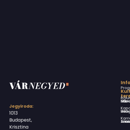
Inf
Prog
Kul
ter
Rólu
Márai Sándor Művelődési Ház
Jegyiroda:
Kapc
Virág Benedek Ház
1013
Karri
Budapest,
Jókai Anna S
Krisztina