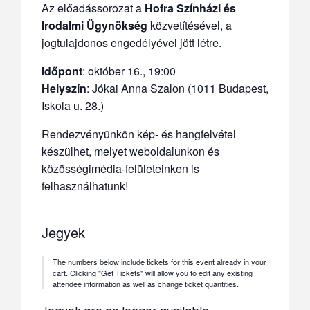
Az előadássorozat a
Hofra Színházi és
Irodalmi Ügynökség
közvetítésével, a
jogtulajdonos engedélyével jött létre.
Időpont
:
október 16., 19:00
Helyszín
: Jókai Anna Szalon (1011 Budapest,
Iskola u. 28.)
Rendezvényünkön kép- és hangfelvétel
készülhet, melyet weboldalunkon és
közösségimédia-felületeinken is
felhasználhatunk!
Jegyek
The numbers below include tickets for this event already in your
cart. Clicking "Get Tickets" will allow you to edit any existing
attendee information as well as change ticket quantities.