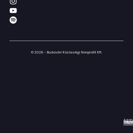
© 2026 - Budavári Közösségi Nonprofit Kft.
Adat
Házir
Impr
Céga
nyila