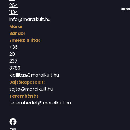
264
Országház utc
1134
info@maraikult.hu
Márai
Sándor
Emlékkiállítás:
+36
20
237
3789
kiallitas@maraikult.hu
Sajtókapcsolat:
sajto@maraikult.hu
Terembérlés
teremberlet@maraikult.hu