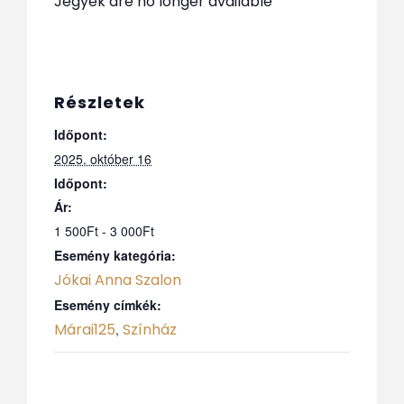
Jegyek are no longer available
Részletek
Időpont:
2025. október 16
Időpont:
Ár:
1 500Ft - 3 000Ft
Esemény kategória:
Jókai Anna Szalon
Esemény címkék:
Márai125
Színház
,