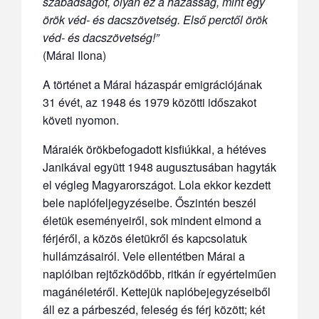
szabadságot, olyan ez a házasság, mint egy
örök véd- és dacszövetség. Első perctől örök
véd- és dacszövetség!”
(Márai Ilona)
A történet a Márai házaspár emigrációjának
31 évét, az 1948 és 1979 közötti időszakot
követi nyomon.
Máraiék örökbefogadott kisfiúkkal, a hétéves
Janikával együtt 1948 augusztusában hagyták
el végleg Magyarországot. Lola ekkor kezdett
bele naplófeljegyzéseibe. Őszintén beszél
életük eseményeiről, sok mindent elmond a
férjéről, a közös életükről és kapcsolatuk
hullámzásairól. Vele ellentétben Márai a
naplóiban rejtőzködőbb, ritkán ír egyértelműen
magánéletéről. Kettejük naplóbejegyzéseiből
áll ez a párbeszéd, feleség és férj között; két