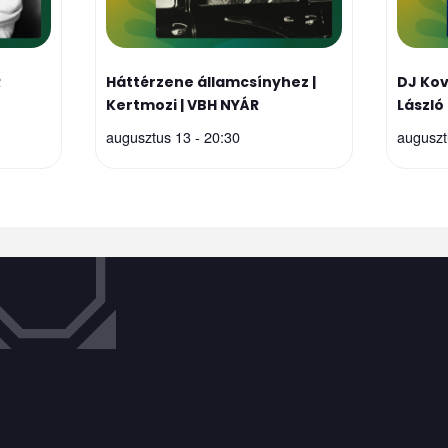
R
Háttérzene államcsínyhez |
DJ Ko
Kertmozi | VBH NYÁR
László
augusztus 13 - 20:30
auguszt