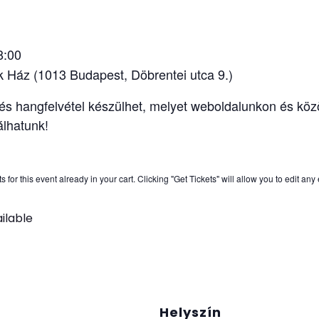
8:00
k Ház (1013 Budapest, Döbrentei utca 9.)
s hangfelvétel készülhet, melyet weboldalunkon és kö
álhatunk!
for this event already in your cart. Clicking "Get Tickets" will allow you to edit any
ilable
Helyszín