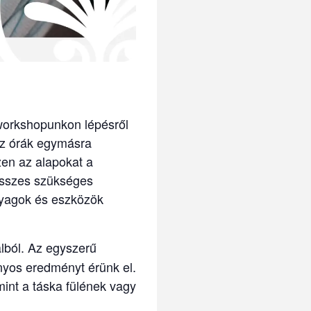
 workshopunkon lépésről
 Az órák egymásra
zen az alapokat a
 összes szükséges
olyagok és eszközök
lból. Az egyszerű
nyos eredményt érünk el.
mint a táska fülének vagy