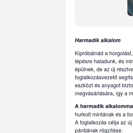
Harmadik alkalom
Kipróbálnád a horgolást
lépésre haladunk, és mi
épülnek, de az új részt
foglalkozásvezető segít
eszközt és anyagot bizt
megvásárlására, így a mu
A harmadik alkalomma
hurkolt mintának és a f
A foglalkozás célja az ú
pántjának rögzítése.