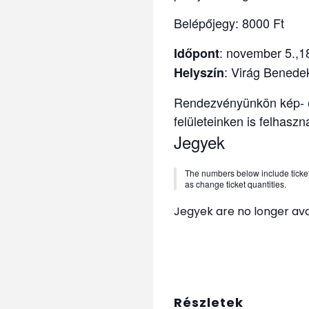
Belépőjegy: 8000 Ft
:
november 5.,1
Időpont
: Virág Benede
Helyszín
Rendezvényünkön kép- é
felületeinken is felhaszn
Jegyek
The numbers below include tickets 
as change ticket quantities.
Jegyek are no longer ava
Részletek