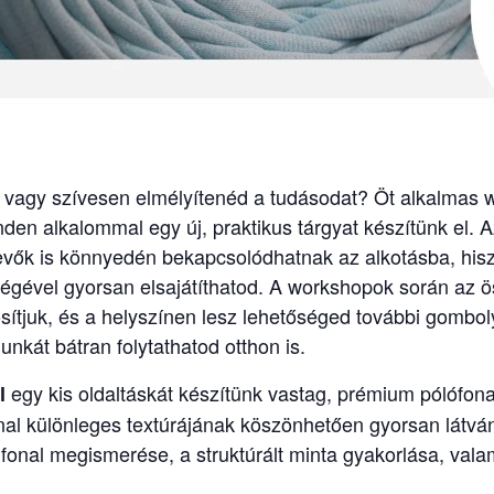
, vagy szívesen elmélyítenéd a tudásodat? Öt alkalmas
nden alkalommal egy új, praktikus tárgyat készítünk el.
vevők is könnyedén bekapcsolódhatnak az alkotásba, his
ségével gyorsan elsajátíthatod. A workshopok során az
osítjuk, és a helyszínen lesz lehetőséged további gomb
nkát bátran folytathatod otthon is.
egy kis oldaltáskát készítünk vastag, prémium pólófona
l
onal különleges textúrájának köszönhetően gyorsan látvá
j fonal megismerése, a struktúrált minta gyakorlása, vala