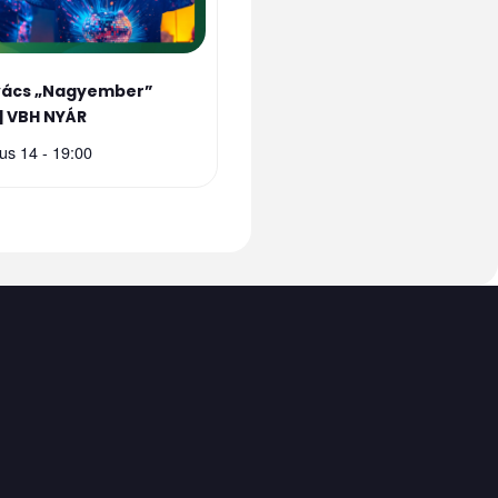
vács „Nagyember”
 | VBH NYÁR
us 14 - 19:00