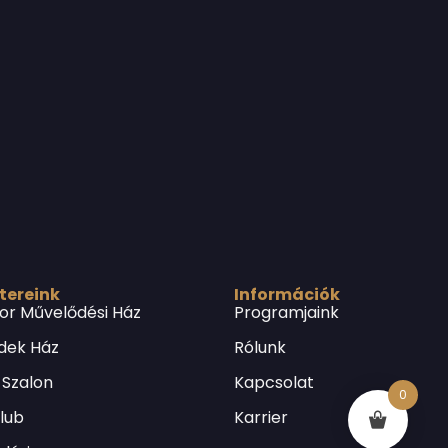
 tereink
Információk
or Művelődési Ház
Programjaink
dek Ház
Rólunk
 Szalon
Kapcsolat
0
Klub
Karrier