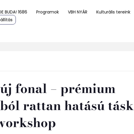
DE BUDA! 1686
Programok
VBH NYÁR
Kulturális tereink
állítás
 új fonal – prémium
ból rattan hatású tásk
workshop